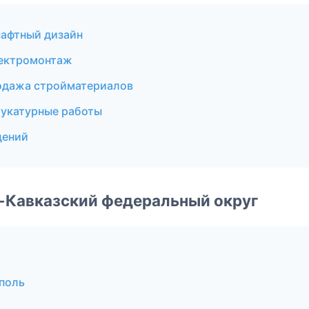
афтный дизайн
лектромонтаж
одажа стройматериалов
укатурные работы
щений
о-Кавказский федеральный округ
поль