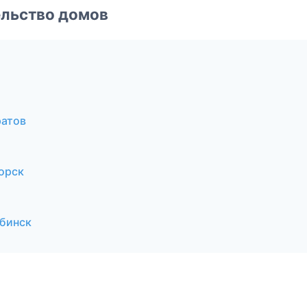
ельство домов
ратов
орск
бинск