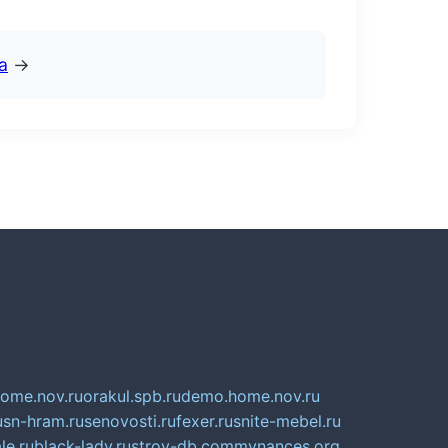
а
→
home.nov.ru
orakul.spb.ru
demo.home.nov.ru
u
sn-hram.ru
senovosti.ru
fexer.ru
snite-mebel.ru
le.ru
black-lady.ru
stroy-db.com
mynances.org