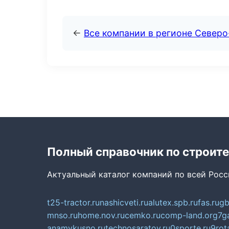
←
Все компании в регионе Северо
Полный справочник по строите
Актуальный каталог компаний по всей Рос
t25-tractor.ru
nashicveti.ru
alutex.spb.ru
fas.ru
gb
mnso.ru
home.nov.ru
cemko.ru
comp-land.org
7g
anamvkusno.ru
technosaratov.ru
0sporte.ru
9rot