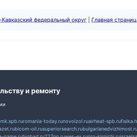
-Кавказский федеральный округ
|
Главная страниц
льству и ремонту
сии
mk.spb.ru
romania-today.ru
novoizol.ru
airheat-spb.ru
fisika.
azet.ru
bicom-oil.ru
superiorsearch.ru
bulgarianedvizhimost.r
a-game.ru
bigbad.ru
227gp.ru
wes-ex.ru
pro-kirpichi.ru
israelsa