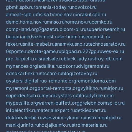
gbmk.spb.ru
romania-today.ru
novoizol.ru
airheat-spb.ru
fisika.home.nov.ru
orakul.spb.ru
demo.home.nov.ru
mnso.ru
home.nov.ru
cemko.ru
comp-land.org
7gazet.ru
bicom-oil.ru
superiorsearch.ru
bulgarianedvizhimost.ru
sn-hram.ru
senovosti.ru
fexer.ru
snite-mebel.ru
anamvkusno.ru
technosaratov.ru
0sporte.ru
9rota-game.ru
bigbad.ru
227gp.ru
wes-ex.ru
pro-kirpichi.ru
israelsale.ru
black-lady.ru
stroy-db.com
mynances.org
ladalike.ru
zozor.ru
dvigremont.ru
odnokartinki.ru
htccare.ru
blogizotovoy.ru
oysters-digital.ru
o-remonte.org
remontdoma.com
myremont.org
portal-remonta.org
vyitikho.ru
mirjon.ru
superdeutsch.ru
mycrazystars.ru
filosofyfree.com
mypetslife.org
warren-buffett.org
greleon.com
sp-or.ru
infoelectrik.ru
materialexpert.ru
detkiexpert.ru
doktorvilechit.ru
vsesvoimirykami.ru
instrumentgid.ru
manikjurinfo.ru
hozjajkainfo.ru
stroimaterials.ru