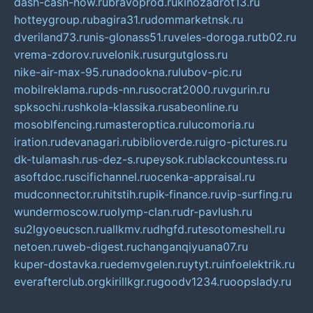
dash-cash-now.ru
bravoprod.ru
kinozadrot13.ru
hotteygroup.ru
bagira31.ru
dommarketnsk.ru
dveriland73.ru
nis-glonass51.ru
veles-doroga.ru
tb02.ru
vrema-zdorov.ru
velonik.ru
surgutgloss.ru
nike-air-max-95.ru
nadookna.ru
lubov-pic.ru
mobilreklama.ru
pds-nn.ru
socrat2000.ru
vgurin.ru
spksochi.ru
shkola-klassika.ru
sabeonline.ru
mosoblfencing.ru
masteroptica.ru
lucomoria.ru
iration.ru
devanagari.ru
biblioverde.ru
igro-pictures.ru
dk-tulamash.ru
s-dez-s.ru
peysok.ru
blackcountess.ru
asoftdoc.ru
scifichannel.ru
ocenka-appraisal.ru
mudconnector.ru
hitstih.ru
pik-finance.ru
vip-surfing.ru
wundermoscow.ru
olymp-clan.ru
dr-pavlush.ru
su2lgyoeucscn.ru
allkmv.ru
dhgfd.ru
tesotomeshell.ru
netoen.ru
web-digest.ru
changanqiyuana07.ru
kuper-dostavka.ru
edemvgelen.ru
ytyt.ru
infoelektrik.ru
everafterclub.org
kirillkgr.ru
goodv1234.ru
oopslady.ru