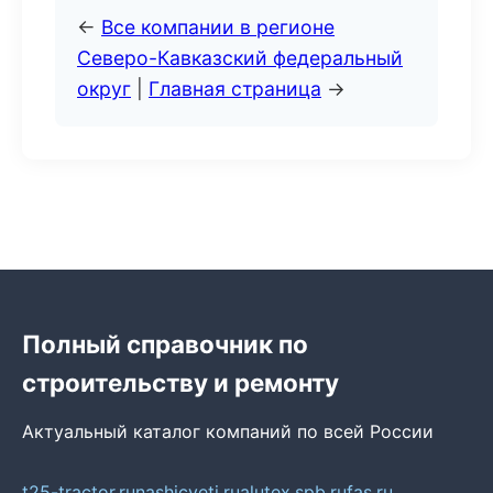
←
Все компании в регионе
Северо-Кавказский федеральный
округ
|
Главная страница
→
Полный справочник по
строительству и ремонту
Актуальный каталог компаний по всей России
t25-tractor.ru
nashicveti.ru
alutex.spb.ru
fas.ru