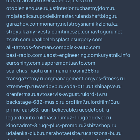
doktoradvice.ru
selskoehozjajstvo.ru
otopleniehouse.ru
justinterior.ru
chastnyjdom.ru
mojateplica.ru
podelkimaster.ru
landshaftblog.ru
garazhov.com
monamy.net
stroysnami.kz
lcna.kz
stroyu.kz
my-vesta.com
timeszp.com
avtoguru.net
zsmh.com.ua
allcelebsplasticsurgery.com
all-tattoos-for-men.com
poisk-auto.com
best-radio.com.ua
ost-engineering.com
kuryatnik.info
euroshiny.com.ua
poremontuavto.com
searchus-nauti.ru
mirmam.info
smi366.ru
transgazstroy.ru
orgmanagement.org
yes-fitness.ru
xtreme-rp.ru
wasdpvp.ru
voda-otri.ru
tishinapve.ru
orenferma.ru
avtoservis-avgust.ru
lord-tv.ru
backstage-682-music.ru
lordfilm7.ru
lordfilm13.ru
prime-cars63.ru
un-believable.ru
codetool.ru
legardoauto.ru
lithasa.ru
muz-1.ru
gooddver.ru
kinozadrot-3.ru
qr-plus-promo.ru
2shizashop.ru
udalenka-club.ru
nerabotaetsite.ru
carszona-bu.ru