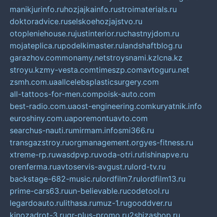
manikjurinfo.ru
hozjajkainfo.ru
stroimaterials.ru
doktoradvice.ru
selskoehozjajstvo.ru
otopleniehouse.ru
justinterior.ru
chastnyjdom.ru
mojateplica.ru
podelkimaster.ru
landshaftblog.ru
garazhov.com
monamy.net
stroysnami.kz
lcna.kz
stroyu.kz
my-vesta.com
timeszp.com
avtoguru.net
zsmh.com.ua
allcelebsplasticsurgery.com
all-tattoos-for-men.com
poisk-auto.com
best-radio.com.ua
ost-engineering.com
kuryatnik.info
euroshiny.com.ua
poremontuavto.com
searchus-nauti.ru
mirmam.info
smi366.ru
transgazstroy.ru
orgmanagement.org
yes-fitness.ru
xtreme-rp.ru
wasdpvp.ru
voda-otri.ru
tishinapve.ru
orenferma.ru
avtoservis-avgust.ru
lord-tv.ru
backstage-682-music.ru
lordfilm7.ru
lordfilm13.ru
prime-cars63.ru
un-believable.ru
codetool.ru
legardoauto.ru
lithasa.ru
muz-1.ru
gooddver.ru
kinozadrot-3.ru
qr-plus-promo.ru
2shizashop.ru