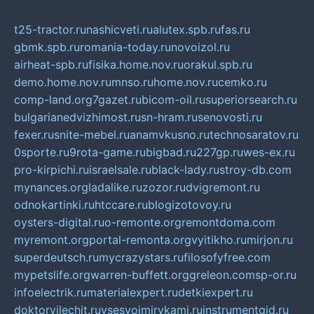
t25-tractor.ru
nashicveti.ru
alutex.spb.ru
fas.ru
gbmk.spb.ru
romania-today.ru
novoizol.ru
airheat-spb.ru
fisika.home.nov.ru
orakul.spb.ru
demo.home.nov.ru
mnso.ru
home.nov.ru
cemko.ru
comp-land.org
7gazet.ru
bicom-oil.ru
superiorsearch.ru
bulgarianedvizhimost.ru
sn-hram.ru
senovosti.ru
fexer.ru
snite-mebel.ru
anamvkusno.ru
technosaratov.ru
0sporte.ru
9rota-game.ru
bigbad.ru
227gp.ru
wes-ex.ru
pro-kirpichi.ru
israelsale.ru
black-lady.ru
stroy-db.com
mynances.org
ladalike.ru
zozor.ru
dvigremont.ru
odnokartinki.ru
htccare.ru
blogizotovoy.ru
oysters-digital.ru
o-remonte.org
remontdoma.com
myremont.org
portal-remonta.org
vyitikho.ru
mirjon.ru
superdeutsch.ru
mycrazystars.ru
filosofyfree.com
mypetslife.org
warren-buffett.org
greleon.com
sp-or.ru
infoelectrik.ru
materialexpert.ru
detkiexpert.ru
doktorvilechit.ru
vsesvoimirykami.ru
instrumentgid.ru