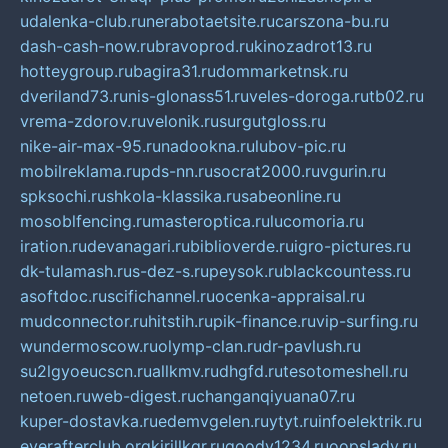
udalenka-club.ru
nerabotaetsite.ru
carszona-bu.ru
dash-cash-now.ru
bravoprod.ru
kinozadrot13.ru
hotteygroup.ru
bagira31.ru
dommarketnsk.ru
dveriland73.ru
nis-glonass51.ru
veles-doroga.ru
tb02.ru
vrema-zdorov.ru
velonik.ru
surgutgloss.ru
nike-air-max-95.ru
nadookna.ru
lubov-pic.ru
mobilreklama.ru
pds-nn.ru
socrat2000.ru
vgurin.ru
spksochi.ru
shkola-klassika.ru
sabeonline.ru
mosoblfencing.ru
masteroptica.ru
lucomoria.ru
iration.ru
devanagari.ru
biblioverde.ru
igro-pictures.ru
dk-tulamash.ru
s-dez-s.ru
peysok.ru
blackcountess.ru
asoftdoc.ru
scifichannel.ru
ocenka-appraisal.ru
mudconnector.ru
hitstih.ru
pik-finance.ru
vip-surfing.ru
wundermoscow.ru
olymp-clan.ru
dr-pavlush.ru
su2lgyoeucscn.ru
allkmv.ru
dhgfd.ru
tesotomeshell.ru
netoen.ru
web-digest.ru
changanqiyuana07.ru
kuper-dostavka.ru
edemvgelen.ru
ytyt.ru
infoelektrik.ru
everafterclub.org
kirillkgr.ru
goodv1234.ru
oopslady.ru