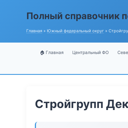
Полный справочник п
Главная
»
Южный федеральный округ
» Стройгру
🏠 Главная
Центральный ФО
Севе
Стройгрупп Де