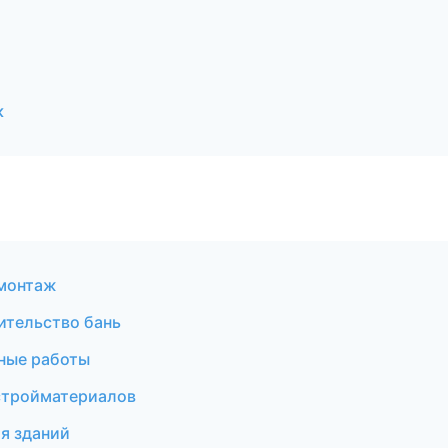
к
омонтаж
ительство бань
ные работы
стройматериалов
я зданий