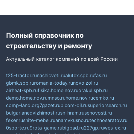
Полный справочник по
строительству и ремонту
Актуальный каталог компаний по всей России
t25-tractor.ru
nashicveti.ru
alutex.spb.ru
fas.ru
gbmk.spb.ru
romania-today.ru
novoizol.ru
airheat-spb.ru
fisika.home.nov.ru
orakul.spb.ru
demo.home.nov.ru
mnso.ru
home.nov.ru
cemko.ru
comp-land.org
7gazet.ru
bicom-oil.ru
superiorsearch.ru
bulgarianedvizhimost.ru
sn-hram.ru
senovosti.ru
fexer.ru
snite-mebel.ru
anamvkusno.ru
technosaratov.ru
0sporte.ru
9rota-game.ru
bigbad.ru
227gp.ru
wes-ex.ru