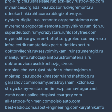
pro-kirpichi.ru
israelsale.ru
black-lady.ru
stroy-db.com
mynances.org
ladalike.ru
zozor.ru
dvigremont.ru
odnokartinki.ru
htccare.ru
blogizotovoy.ru
oysters-digital.ru
o-remonte.org
remontdoma.com
myremont.org
portal-remonta.org
vyitikho.ru
mirjon.ru
superdeutsch.ru
mycrazystars.ru
filosofyfree.com
mypetslife.org
warren-buffett.org
greleon.com
sp-or.ru
infoelectrik.ru
materialexpert.ru
detkiexpert.ru
doktorvilechit.ru
vsesvoimirykami.ru
instrumentgid.ru
manikjurinfo.ru
hozjajkainfo.ru
stroimaterials.ru
doktoradvice.ru
selskoehozjajstvo.ru
otopleniehouse.ru
justinterior.ru
chastnyjdom.ru
mojateplica.ru
podelkimaster.ru
landshaftblog.ru
garazhov.com
monamy.net
stroysnami.kz
lcna.kz
stroyu.kz
my-vesta.com
timeszp.com
avtoguru.net
zsmh.com.ua
allcelebsplasticsurgery.com
all-tattoos-for-men.com
poisk-auto.com
best-radio.com.ua
ost-engineering.com
kuryatnik.info