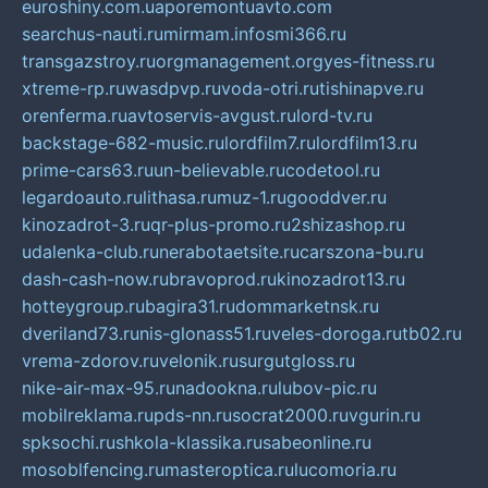
euroshiny.com.ua
poremontuavto.com
searchus-nauti.ru
mirmam.info
smi366.ru
transgazstroy.ru
orgmanagement.org
yes-fitness.ru
xtreme-rp.ru
wasdpvp.ru
voda-otri.ru
tishinapve.ru
orenferma.ru
avtoservis-avgust.ru
lord-tv.ru
backstage-682-music.ru
lordfilm7.ru
lordfilm13.ru
prime-cars63.ru
un-believable.ru
codetool.ru
legardoauto.ru
lithasa.ru
muz-1.ru
gooddver.ru
kinozadrot-3.ru
qr-plus-promo.ru
2shizashop.ru
udalenka-club.ru
nerabotaetsite.ru
carszona-bu.ru
dash-cash-now.ru
bravoprod.ru
kinozadrot13.ru
hotteygroup.ru
bagira31.ru
dommarketnsk.ru
dveriland73.ru
nis-glonass51.ru
veles-doroga.ru
tb02.ru
vrema-zdorov.ru
velonik.ru
surgutgloss.ru
nike-air-max-95.ru
nadookna.ru
lubov-pic.ru
mobilreklama.ru
pds-nn.ru
socrat2000.ru
vgurin.ru
spksochi.ru
shkola-klassika.ru
sabeonline.ru
mosoblfencing.ru
masteroptica.ru
lucomoria.ru