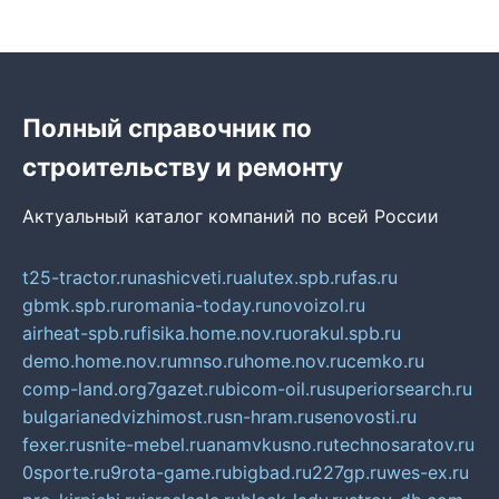
Полный справочник по
строительству и ремонту
Актуальный каталог компаний по всей России
t25-tractor.ru
nashicveti.ru
alutex.spb.ru
fas.ru
gbmk.spb.ru
romania-today.ru
novoizol.ru
airheat-spb.ru
fisika.home.nov.ru
orakul.spb.ru
demo.home.nov.ru
mnso.ru
home.nov.ru
cemko.ru
comp-land.org
7gazet.ru
bicom-oil.ru
superiorsearch.ru
bulgarianedvizhimost.ru
sn-hram.ru
senovosti.ru
fexer.ru
snite-mebel.ru
anamvkusno.ru
technosaratov.ru
0sporte.ru
9rota-game.ru
bigbad.ru
227gp.ru
wes-ex.ru