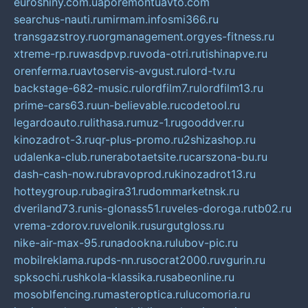
euroshiny.com.ua
poremontuavto.com
searchus-nauti.ru
mirmam.info
smi366.ru
transgazstroy.ru
orgmanagement.org
yes-fitness.ru
xtreme-rp.ru
wasdpvp.ru
voda-otri.ru
tishinapve.ru
orenferma.ru
avtoservis-avgust.ru
lord-tv.ru
backstage-682-music.ru
lordfilm7.ru
lordfilm13.ru
prime-cars63.ru
un-believable.ru
codetool.ru
legardoauto.ru
lithasa.ru
muz-1.ru
gooddver.ru
kinozadrot-3.ru
qr-plus-promo.ru
2shizashop.ru
udalenka-club.ru
nerabotaetsite.ru
carszona-bu.ru
dash-cash-now.ru
bravoprod.ru
kinozadrot13.ru
hotteygroup.ru
bagira31.ru
dommarketnsk.ru
dveriland73.ru
nis-glonass51.ru
veles-doroga.ru
tb02.ru
vrema-zdorov.ru
velonik.ru
surgutgloss.ru
nike-air-max-95.ru
nadookna.ru
lubov-pic.ru
mobilreklama.ru
pds-nn.ru
socrat2000.ru
vgurin.ru
spksochi.ru
shkola-klassika.ru
sabeonline.ru
mosoblfencing.ru
masteroptica.ru
lucomoria.ru