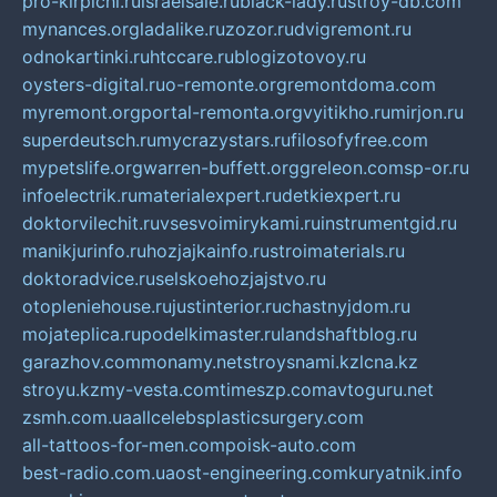
pro-kirpichi.ru
israelsale.ru
black-lady.ru
stroy-db.com
mynances.org
ladalike.ru
zozor.ru
dvigremont.ru
odnokartinki.ru
htccare.ru
blogizotovoy.ru
oysters-digital.ru
o-remonte.org
remontdoma.com
myremont.org
portal-remonta.org
vyitikho.ru
mirjon.ru
superdeutsch.ru
mycrazystars.ru
filosofyfree.com
mypetslife.org
warren-buffett.org
greleon.com
sp-or.ru
infoelectrik.ru
materialexpert.ru
detkiexpert.ru
doktorvilechit.ru
vsesvoimirykami.ru
instrumentgid.ru
manikjurinfo.ru
hozjajkainfo.ru
stroimaterials.ru
doktoradvice.ru
selskoehozjajstvo.ru
otopleniehouse.ru
justinterior.ru
chastnyjdom.ru
mojateplica.ru
podelkimaster.ru
landshaftblog.ru
garazhov.com
monamy.net
stroysnami.kz
lcna.kz
stroyu.kz
my-vesta.com
timeszp.com
avtoguru.net
zsmh.com.ua
allcelebsplasticsurgery.com
all-tattoos-for-men.com
poisk-auto.com
best-radio.com.ua
ost-engineering.com
kuryatnik.info