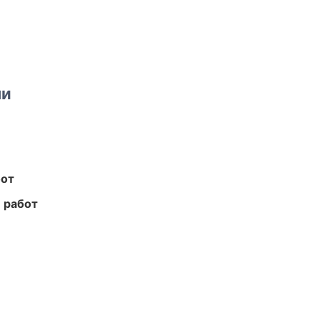
ми
бот
 работ