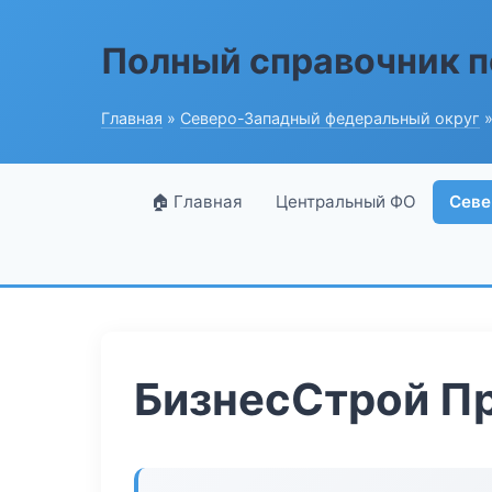
Полный справочник п
Главная
»
Северо-Западный федеральный округ
»
🏠 Главная
Центральный ФО
Севе
БизнесСтрой П