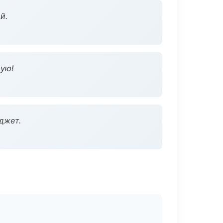
й.
дую!
джет.