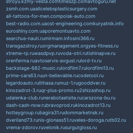
stroyu.kz
my-vesta.com
timeszp.com
avtoguru.net
zsmh.com.ua
allcelebsplasticsurgery.com
all-tattoos-for-men.com
poisk-auto.com
best-radio.com.ua
ost-engineering.com
kuryatnik.info
euroshiny.com.ua
poremontuavto.com
searchus-nauti.ru
mirmam.info
smi366.ru
transgazstroy.ru
orgmanagement.org
yes-fitness.ru
xtreme-rp.ru
wasdpvp.ru
voda-otri.ru
tishinapve.ru
orenferma.ru
avtoservis-avgust.ru
lord-tv.ru
backstage-682-music.ru
lordfilm7.ru
lordfilm13.ru
prime-cars63.ru
un-believable.ru
codetool.ru
legardoauto.ru
lithasa.ru
muz-1.ru
gooddver.ru
kinozadrot-3.ru
qr-plus-promo.ru
2shizashop.ru
udalenka-club.ru
nerabotaetsite.ru
carszona-bu.ru
dash-cash-now.ru
bravoprod.ru
kinozadrot13.ru
hotteygroup.ru
bagira31.ru
dommarketnsk.ru
dveriland73.ru
nis-glonass51.ru
veles-doroga.ru
tb02.ru
vrema-zdorov.ru
velonik.ru
surgutgloss.ru