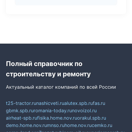
Полный справочник по
строительству и ремонту
Актуальный каталог компаний по всей России
t25-tractor.ru
nashicveti.ru
alutex.spb.ru
fas.ru
gbmk.spb.ru
romania-today.ru
novoizol.ru
airheat-spb.ru
fisika.home.nov.ru
orakul.spb.ru
demo.home.nov.ru
mnso.ru
home.nov.ru
cemko.ru