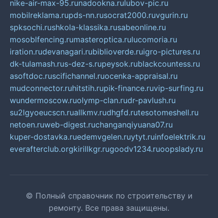
nike-air-max-95.ru
nadookna.ru
lubov-pic.ru
mobilreklama.ru
pds-nn.ru
socrat2000.ru
vgurin.ru
spksochi.ru
shkola-klassika.ru
sabeonline.ru
mosoblfencing.ru
masteroptica.ru
lucomoria.ru
iration.ru
devanagari.ru
biblioverde.ru
igro-pictures.ru
dk-tulamash.ru
s-dez-s.ru
peysok.ru
blackcountess.ru
asoftdoc.ru
scifichannel.ru
ocenka-appraisal.ru
mudconnector.ru
hitstih.ru
pik-finance.ru
vip-surfing.ru
wundermoscow.ru
olymp-clan.ru
dr-pavlush.ru
su2lgyoeucscn.ru
allkmv.ru
dhgfd.ru
tesotomeshell.ru
netoen.ru
web-digest.ru
changanqiyuana07.ru
kuper-dostavka.ru
edemvgelen.ru
ytyt.ru
infoelektrik.ru
everafterclub.org
kirillkgr.ru
goodv1234.ru
oopslady.ru
© Полный справочник по строительству и
ремонту. Все права защищены.