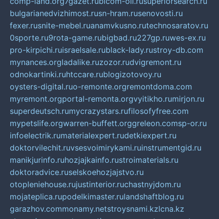
comp-land.org
7gazet.ru
bicom-oil.ru
superiorsearch.ru
bulgarianedvizhimost.ru
sn-hram.ru
senovosti.ru
fexer.ru
snite-mebel.ru
anamvkusno.ru
technosaratov.ru
0sporte.ru
9rota-game.ru
bigbad.ru
227gp.ru
wes-ex.ru
pro-kirpichi.ru
israelsale.ru
black-lady.ru
stroy-db.com
mynances.org
ladalike.ru
zozor.ru
dvigremont.ru
odnokartinki.ru
htccare.ru
blogizotovoy.ru
oysters-digital.ru
o-remonte.org
remontdoma.com
myremont.org
portal-remonta.org
vyitikho.ru
mirjon.ru
superdeutsch.ru
mycrazystars.ru
filosofyfree.com
mypetslife.org
warren-buffett.org
greleon.com
sp-or.ru
infoelectrik.ru
materialexpert.ru
detkiexpert.ru
doktorvilechit.ru
vsesvoimirykami.ru
instrumentgid.ru
manikjurinfo.ru
hozjajkainfo.ru
stroimaterials.ru
doktoradvice.ru
selskoehozjajstvo.ru
otopleniehouse.ru
justinterior.ru
chastnyjdom.ru
mojateplica.ru
podelkimaster.ru
landshaftblog.ru
garazhov.com
monamy.net
stroysnami.kz
lcna.kz