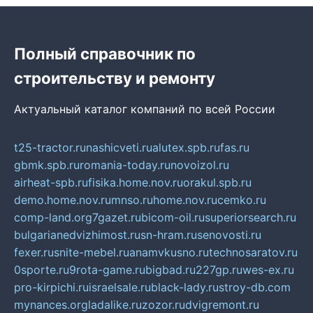
Полный справочник по
строительству и ремонту
Актуальный каталог компаний по всей России
t25-tractor.ru
nashicveti.ru
alutex.spb.ru
fas.ru
gbmk.spb.ru
romania-today.ru
novoizol.ru
airheat-spb.ru
fisika.home.nov.ru
orakul.spb.ru
demo.home.nov.ru
mnso.ru
home.nov.ru
cemko.ru
comp-land.org
7gazet.ru
bicom-oil.ru
superiorsearch.ru
bulgarianedvizhimost.ru
sn-hram.ru
senovosti.ru
fexer.ru
snite-mebel.ru
anamvkusno.ru
technosaratov.ru
0sporte.ru
9rota-game.ru
bigbad.ru
227gp.ru
wes-ex.ru
pro-kirpichi.ru
israelsale.ru
black-lady.ru
stroy-db.com
mynances.org
ladalike.ru
zozor.ru
dvigremont.ru