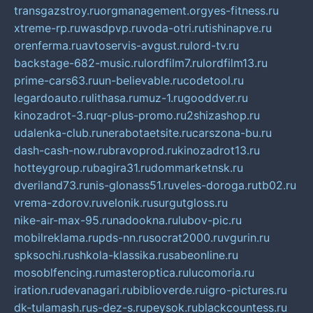
transgazstroy.ru
orgmanagement.org
yes-fitness.ru
xtreme-rp.ru
wasdpvp.ru
voda-otri.ru
tishinapve.ru
orenferma.ru
avtoservis-avgust.ru
lord-tv.ru
backstage-682-music.ru
lordfilm7.ru
lordfilm13.ru
prime-cars63.ru
un-believable.ru
codetool.ru
legardoauto.ru
lithasa.ru
muz-1.ru
gooddver.ru
kinozadrot-3.ru
qr-plus-promo.ru
2shizashop.ru
udalenka-club.ru
nerabotaetsite.ru
carszona-bu.ru
dash-cash-now.ru
bravoprod.ru
kinozadrot13.ru
hotteygroup.ru
bagira31.ru
dommarketnsk.ru
dveriland73.ru
nis-glonass51.ru
veles-doroga.ru
tb02.ru
vrema-zdorov.ru
velonik.ru
surgutgloss.ru
nike-air-max-95.ru
nadookna.ru
lubov-pic.ru
mobilreklama.ru
pds-nn.ru
socrat2000.ru
vgurin.ru
spksochi.ru
shkola-klassika.ru
sabeonline.ru
mosoblfencing.ru
masteroptica.ru
lucomoria.ru
iration.ru
devanagari.ru
biblioverde.ru
igro-pictures.ru
dk-tulamash.ru
s-dez-s.ru
peysok.ru
blackcountess.ru