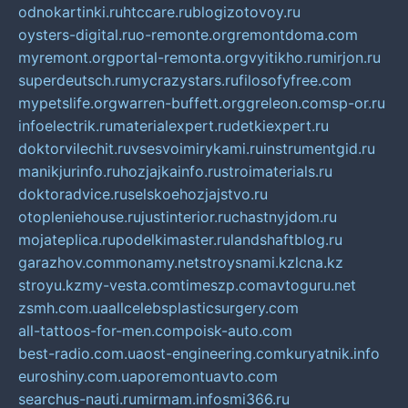
odnokartinki.ru
htccare.ru
blogizotovoy.ru
oysters-digital.ru
o-remonte.org
remontdoma.com
myremont.org
portal-remonta.org
vyitikho.ru
mirjon.ru
superdeutsch.ru
mycrazystars.ru
filosofyfree.com
mypetslife.org
warren-buffett.org
greleon.com
sp-or.ru
infoelectrik.ru
materialexpert.ru
detkiexpert.ru
doktorvilechit.ru
vsesvoimirykami.ru
instrumentgid.ru
manikjurinfo.ru
hozjajkainfo.ru
stroimaterials.ru
doktoradvice.ru
selskoehozjajstvo.ru
otopleniehouse.ru
justinterior.ru
chastnyjdom.ru
mojateplica.ru
podelkimaster.ru
landshaftblog.ru
garazhov.com
monamy.net
stroysnami.kz
lcna.kz
stroyu.kz
my-vesta.com
timeszp.com
avtoguru.net
zsmh.com.ua
allcelebsplasticsurgery.com
all-tattoos-for-men.com
poisk-auto.com
best-radio.com.ua
ost-engineering.com
kuryatnik.info
euroshiny.com.ua
poremontuavto.com
searchus-nauti.ru
mirmam.info
smi366.ru