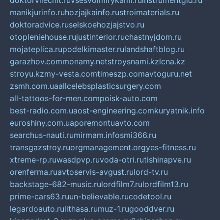
doktorvilechit.ru
vsesvoimirykami.ru
instrumentgid.ru
manikjurinfo.ru
hozjajkainfo.ru
stroimaterials.ru
doktoradvice.ru
selskoehozjajstvo.ru
otopleniehouse.ru
justinterior.ru
chastnyjdom.ru
mojateplica.ru
podelkimaster.ru
landshaftblog.ru
garazhov.com
monamy.net
stroysnami.kz
lcna.kz
stroyu.kz
my-vesta.com
timeszp.com
avtoguru.net
zsmh.com.ua
allcelebsplasticsurgery.com
all-tattoos-for-men.com
poisk-auto.com
best-radio.com.ua
ost-engineering.com
kuryatnik.info
euroshiny.com.ua
poremontuavto.com
searchus-nauti.ru
mirmam.info
smi366.ru
transgazstroy.ru
orgmanagement.org
yes-fitness.ru
xtreme-rp.ru
wasdpvp.ru
voda-otri.ru
tishinapve.ru
orenferma.ru
avtoservis-avgust.ru
lord-tv.ru
backstage-682-music.ru
lordfilm7.ru
lordfilm13.ru
prime-cars63.ru
un-believable.ru
codetool.ru
legardoauto.ru
lithasa.ru
muz-1.ru
gooddver.ru