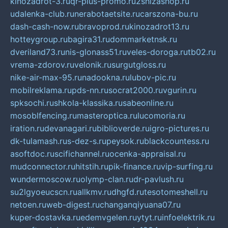
kinozadrot-3.ru
qr-plus-promo.ru
2shizashop.ru
udalenka-club.ru
nerabotaetsite.ru
carszona-bu.ru
dash-cash-now.ru
bravoprod.ru
kinozadrot13.ru
hotteygroup.ru
bagira31.ru
dommarketnsk.ru
dveriland73.ru
nis-glonass51.ru
veles-doroga.ru
tb02.ru
vrema-zdorov.ru
velonik.ru
surgutgloss.ru
nike-air-max-95.ru
nadookna.ru
lubov-pic.ru
mobilreklama.ru
pds-nn.ru
socrat2000.ru
vgurin.ru
spksochi.ru
shkola-klassika.ru
sabeonline.ru
mosoblfencing.ru
masteroptica.ru
lucomoria.ru
iration.ru
devanagari.ru
biblioverde.ru
igro-pictures.ru
dk-tulamash.ru
s-dez-s.ru
peysok.ru
blackcountess.ru
asoftdoc.ru
scifichannel.ru
ocenka-appraisal.ru
mudconnector.ru
hitstih.ru
pik-finance.ru
vip-surfing.ru
wundermoscow.ru
olymp-clan.ru
dr-pavlush.ru
su2lgyoeucscn.ru
allkmv.ru
dhgfd.ru
tesotomeshell.ru
netoen.ru
web-digest.ru
changanqiyuana07.ru
kuper-dostavka.ru
edemvgelen.ru
ytyt.ru
infoelektrik.ru