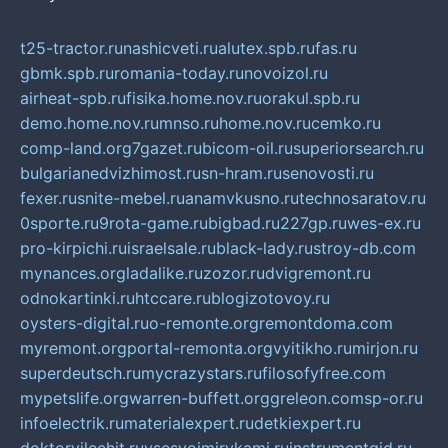
t25-tractor.ru
nashicveti.ru
alutex.spb.ru
fas.ru
gbmk.spb.ru
romania-today.ru
novoizol.ru
airheat-spb.ru
fisika.home.nov.ru
orakul.spb.ru
demo.home.nov.ru
mnso.ru
home.nov.ru
cemko.ru
comp-land.org
7gazet.ru
bicom-oil.ru
superiorsearch.ru
bulgarianedvizhimost.ru
sn-hram.ru
senovosti.ru
fexer.ru
snite-mebel.ru
anamvkusno.ru
technosaratov.ru
0sporte.ru
9rota-game.ru
bigbad.ru
227gp.ru
wes-ex.ru
pro-kirpichi.ru
israelsale.ru
black-lady.ru
stroy-db.com
mynances.org
ladalike.ru
zozor.ru
dvigremont.ru
odnokartinki.ru
htccare.ru
blogizotovoy.ru
oysters-digital.ru
o-remonte.org
remontdoma.com
myremont.org
portal-remonta.org
vyitikho.ru
mirjon.ru
superdeutsch.ru
mycrazystars.ru
filosofyfree.com
mypetslife.org
warren-buffett.org
greleon.com
sp-or.ru
infoelectrik.ru
materialexpert.ru
detkiexpert.ru