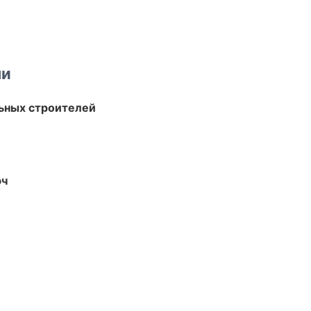
ми
ьных строителей
юч