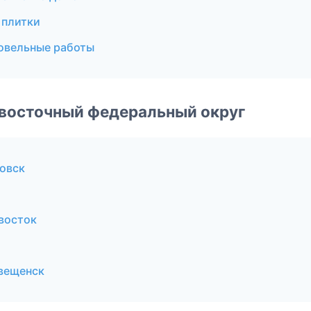
 плитки
овельные работы
евосточный федеральный округ
овск
восток
вещенск