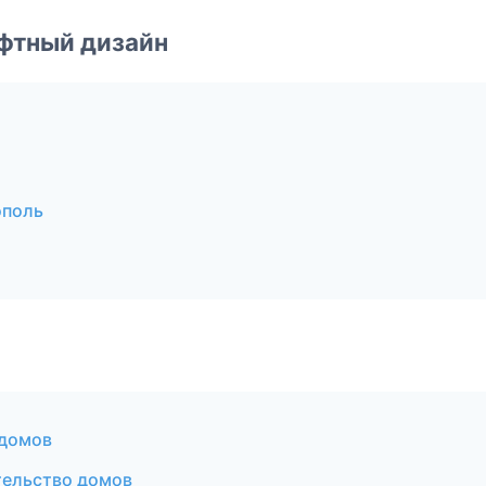
фтный дизайн
ополь
 домов
ельство домов