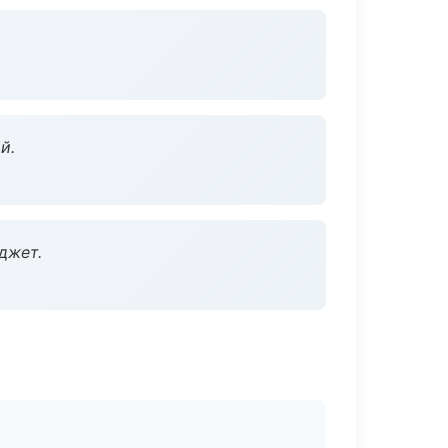
й.
джет.