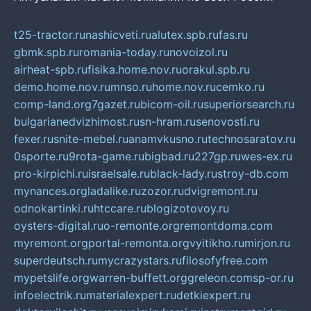
t25-tractor.ru
nashicveti.ru
alutex.spb.ru
fas.ru
gbmk.spb.ru
romania-today.ru
novoizol.ru
airheat-spb.ru
fisika.home.nov.ru
orakul.spb.ru
demo.home.nov.ru
mnso.ru
home.nov.ru
cemko.ru
comp-land.org
7gazet.ru
bicom-oil.ru
superiorsearch.ru
bulgarianedvizhimost.ru
sn-hram.ru
senovosti.ru
fexer.ru
snite-mebel.ru
anamvkusno.ru
technosaratov.ru
0sporte.ru
9rota-game.ru
bigbad.ru
227gp.ru
wes-ex.ru
pro-kirpichi.ru
israelsale.ru
black-lady.ru
stroy-db.com
mynances.org
ladalike.ru
zozor.ru
dvigremont.ru
odnokartinki.ru
htccare.ru
blogizotovoy.ru
oysters-digital.ru
o-remonte.org
remontdoma.com
myremont.org
portal-remonta.org
vyitikho.ru
mirjon.ru
superdeutsch.ru
mycrazystars.ru
filosofyfree.com
mypetslife.org
warren-buffett.org
greleon.com
sp-or.ru
infoelectrik.ru
materialexpert.ru
detkiexpert.ru