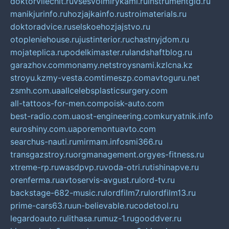
doktorvilechit.ru
vsesvoimirykami.ru
instrumentgid.ru
manikjurinfo.ru
hozjajkainfo.ru
stroimaterials.ru
doktoradvice.ru
selskoehozjajstvo.ru
otopleniehouse.ru
justinterior.ru
chastnyjdom.ru
mojateplica.ru
podelkimaster.ru
landshaftblog.ru
garazhov.com
monamy.net
stroysnami.kz
lcna.kz
stroyu.kz
my-vesta.com
timeszp.com
avtoguru.net
zsmh.com.ua
allcelebsplasticsurgery.com
all-tattoos-for-men.com
poisk-auto.com
best-radio.com.ua
ost-engineering.com
kuryatnik.info
euroshiny.com.ua
poremontuavto.com
searchus-nauti.ru
mirmam.info
smi366.ru
transgazstroy.ru
orgmanagement.org
yes-fitness.ru
xtreme-rp.ru
wasdpvp.ru
voda-otri.ru
tishinapve.ru
orenferma.ru
avtoservis-avgust.ru
lord-tv.ru
backstage-682-music.ru
lordfilm7.ru
lordfilm13.ru
prime-cars63.ru
un-believable.ru
codetool.ru
legardoauto.ru
lithasa.ru
muz-1.ru
gooddver.ru