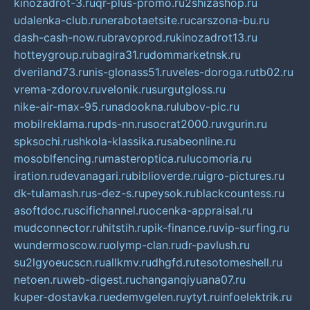
kinozadrot-3.ru
qr-plus-promo.ru
2shizashop.ru
udalenka-club.ru
nerabotaetsite.ru
carszona-bu.ru
dash-cash-now.ru
bravoprod.ru
kinozadrot13.ru
hotteygroup.ru
bagira31.ru
dommarketnsk.ru
dveriland73.ru
nis-glonass51.ru
veles-doroga.ru
tb02.ru
vrema-zdorov.ru
velonik.ru
surgutgloss.ru
nike-air-max-95.ru
nadookna.ru
lubov-pic.ru
mobilreklama.ru
pds-nn.ru
socrat2000.ru
vgurin.ru
spksochi.ru
shkola-klassika.ru
sabeonline.ru
mosoblfencing.ru
masteroptica.ru
lucomoria.ru
iration.ru
devanagari.ru
biblioverde.ru
igro-pictures.ru
dk-tulamash.ru
s-dez-s.ru
peysok.ru
blackcountess.ru
asoftdoc.ru
scifichannel.ru
ocenka-appraisal.ru
mudconnector.ru
hitstih.ru
pik-finance.ru
vip-surfing.ru
wundermoscow.ru
olymp-clan.ru
dr-pavlush.ru
su2lgyoeucscn.ru
allkmv.ru
dhgfd.ru
tesotomeshell.ru
netoen.ru
web-digest.ru
changanqiyuana07.ru
kuper-dostavka.ru
edemvgelen.ru
ytyt.ru
infoelektrik.ru