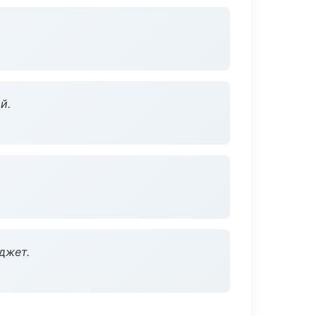
й.
джет.