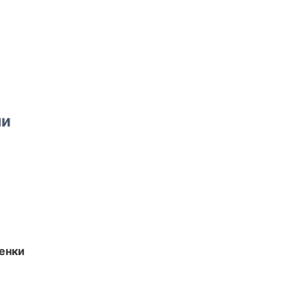
ми
енки