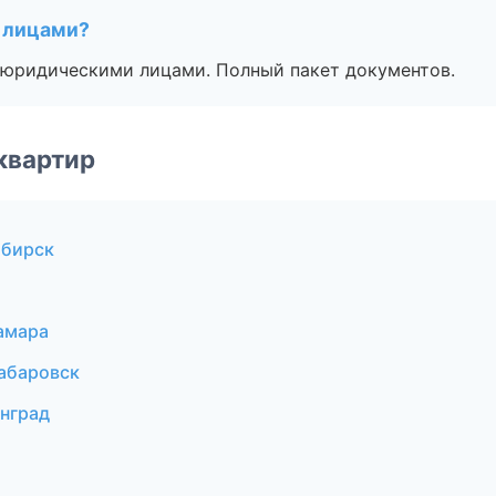
 лицами?
 с юридическими лицами. Полный пакет документов.
квартир
ибирск
амара
абаровск
нград