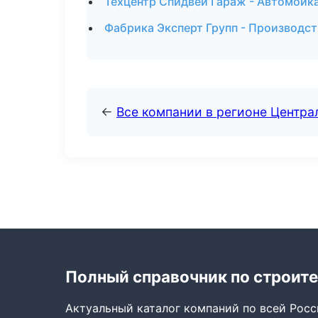
Техцентр Спидвей Гараж - Автомойк
Фабрика Эксперт Групп - Производс
←
Все компании в регионе Центр
Полный справочник по строите
Актуальный каталог компаний по всей Рос