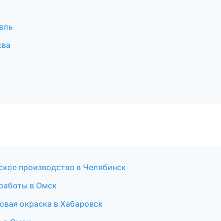
вль
ква
ское производство в Челябинск
работы в Омск
вая окраска в Хабаровск