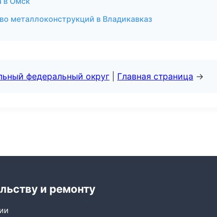
а в Омск
тво металлоконструкций в Владикавказ
альный федеральный округ
|
Главная страница
→
льству и ремонту
сии