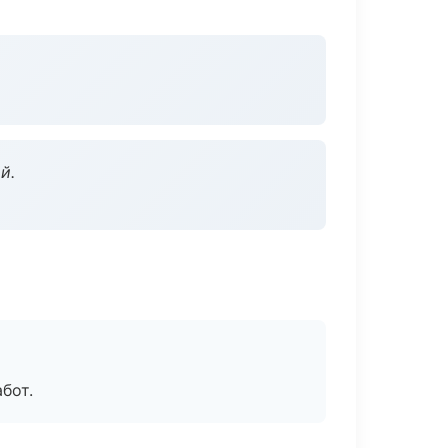
й.
бот.