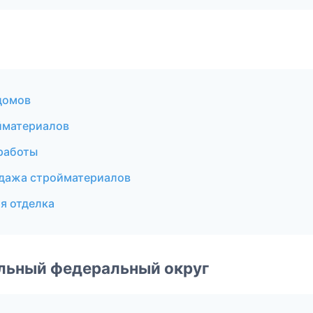
домов
йматериалов
работы
дажа стройматериалов
я отделка
альный федеральный округ