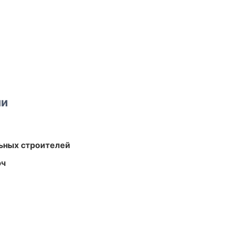
ми
ьных строителей
юч