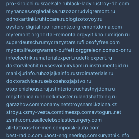
pro-kirpichi.ru
israelsale.ru
black-lady.ru
stroy-db.com
mynances.org
ladalike.ru
zozor.ru
dvigremont.ru
odnokartinki.ru
htccare.ru
blogizotovoy.ru
oysters-digital.ru
o-remonte.org
remontdoma.com
myremont.org
portal-remonta.org
vyitikho.ru
mirjon.ru
superdeutsch.ru
mycrazystars.ru
filosofyfree.com
mypetslife.org
warren-buffett.org
greleon.com
sp-or.ru
infoelectrik.ru
materialexpert.ru
detkiexpert.ru
doktorvilechit.ru
vsesvoimirykami.ru
instrumentgid.ru
manikjurinfo.ru
hozjajkainfo.ru
stroimaterials.ru
doktoradvice.ru
selskoehozjajstvo.ru
otopleniehouse.ru
justinterior.ru
chastnyjdom.ru
mojateplica.ru
podelkimaster.ru
landshaftblog.ru
garazhov.com
monamy.net
stroysnami.kz
lcna.kz
stroyu.kz
my-vesta.com
timeszp.com
avtoguru.net
zsmh.com.ua
allcelebsplasticsurgery.com
all-tattoos-for-men.com
poisk-auto.com
best-radio.com.ua
ost-engineering.com
kuryatnik.info