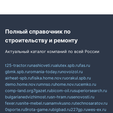
Полный справочник по
строительству и ремонту
Актуальный каталог компаний по всей России
t25-tractor.ru
nashicveti.ru
alutex.spb.ru
fas.ru
gbmk.spb.ru
romania-today.ru
novoizol.ru
airheat-spb.ru
fisika.home.nov.ru
orakul.spb.ru
demo.home.nov.ru
mnso.ru
home.nov.ru
cemko.ru
comp-land.org
7gazet.ru
bicom-oil.ru
superiorsearch.ru
bulgarianedvizhimost.ru
sn-hram.ru
senovosti.ru
fexer.ru
snite-mebel.ru
anamvkusno.ru
technosaratov.ru
0sporte.ru
9rota-game.ru
bigbad.ru
227gp.ru
wes-ex.ru