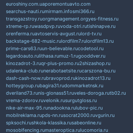
euroshiny.com.ua
poremontuavto.com
searchus-nauti.ru
mirmam.info
smi366.ru
transgazstroy.ru
orgmanagement.org
yes-fitness.ru
xtreme-rp.ru
wasdpvp.ru
voda-otri.ru
tishinapve.ru
orenferma.ru
avtoservis-avgust.ru
lord-tv.ru
backstage-682-music.ru
lordfilm7.ru
lordfilm13.ru
prime-cars63.ru
un-believable.ru
codetool.ru
legardoauto.ru
lithasa.ru
muz-1.ru
gooddver.ru
kinozadrot-3.ru
qr-plus-promo.ru
2shizashop.ru
udalenka-club.ru
nerabotaetsite.ru
carszona-bu.ru
dash-cash-now.ru
bravoprod.ru
kinozadrot13.ru
hotteygroup.ru
bagira31.ru
dommarketnsk.ru
dveriland73.ru
nis-glonass51.ru
veles-doroga.ru
tb02.ru
vrema-zdorov.ru
velonik.ru
surgutgloss.ru
nike-air-max-95.ru
nadookna.ru
lubov-pic.ru
mobilreklama.ru
pds-nn.ru
socrat2000.ru
vgurin.ru
spksochi.ru
shkola-klassika.ru
sabeonline.ru
mosoblfencing.ru
masteroptica.ru
lucomoria.ru