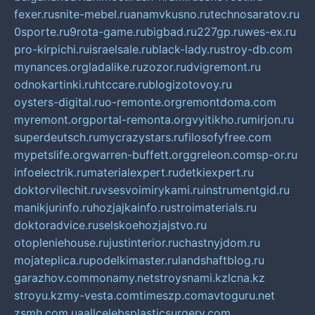
fexer.ru
snite-mebel.ru
anamvkusno.ru
technosaratov.ru
0sporte.ru
9rota-game.ru
bigbad.ru
227gp.ru
wes-ex.ru
pro-kirpichi.ru
israelsale.ru
black-lady.ru
stroy-db.com
mynances.org
ladalike.ru
zozor.ru
dvigremont.ru
odnokartinki.ru
htccare.ru
blogizotovoy.ru
oysters-digital.ru
o-remonte.org
remontdoma.com
myremont.org
portal-remonta.org
vyitikho.ru
mirjon.ru
superdeutsch.ru
mycrazystars.ru
filosofyfree.com
mypetslife.org
warren-buffett.org
greleon.com
sp-or.ru
infoelectrik.ru
materialexpert.ru
detkiexpert.ru
doktorvilechit.ru
vsesvoimirykami.ru
instrumentgid.ru
manikjurinfo.ru
hozjajkainfo.ru
stroimaterials.ru
doktoradvice.ru
selskoehozjajstvo.ru
otopleniehouse.ru
justinterior.ru
chastnyjdom.ru
mojateplica.ru
podelkimaster.ru
landshaftblog.ru
garazhov.com
monamy.net
stroysnami.kz
lcna.kz
stroyu.kz
my-vesta.com
timeszp.com
avtoguru.net
zsmh.com.ua
allcelebsplasticsurgery.com