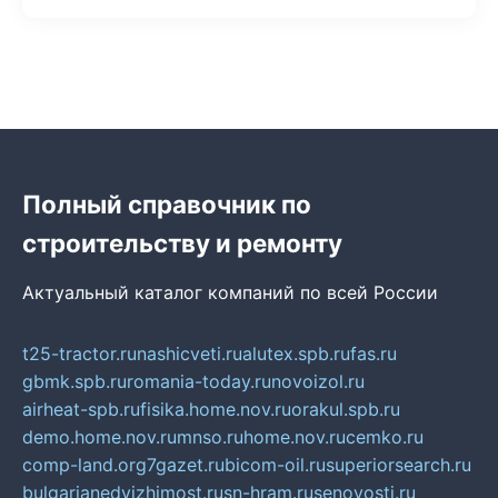
Полный справочник по
строительству и ремонту
Актуальный каталог компаний по всей России
t25-tractor.ru
nashicveti.ru
alutex.spb.ru
fas.ru
gbmk.spb.ru
romania-today.ru
novoizol.ru
airheat-spb.ru
fisika.home.nov.ru
orakul.spb.ru
demo.home.nov.ru
mnso.ru
home.nov.ru
cemko.ru
comp-land.org
7gazet.ru
bicom-oil.ru
superiorsearch.ru
bulgarianedvizhimost.ru
sn-hram.ru
senovosti.ru