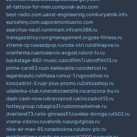
all-tattoos-for-men.com
poisk-auto.com
best-radio.com.ua
ost-engineering.com
kuryatnik.info
euroshiny.com.ua
poremontuavto.com
searchus-nauti.ru
mirmam.info
smi366.ru
transgazstroy.ru
orgmanagement.org
yes-fitness.ru
xtreme-rp.ru
wasdpvp.ru
voda-otri.ru
tishinapve.ru
orenferma.ru
avtoservis-avgust.ru
lord-tv.ru
backstage-682-music.ru
lordfilm7.ru
lordfilm13.ru
prime-cars63.ru
un-believable.ru
codetool.ru
legardoauto.ru
lithasa.ru
muz-1.ru
gooddver.ru
kinozadrot-3.ru
qr-plus-promo.ru
2shizashop.ru
udalenka-club.ru
nerabotaetsite.ru
carszona-bu.ru
dash-cash-now.ru
bravoprod.ru
kinozadrot13.ru
hotteygroup.ru
bagira31.ru
dommarketnsk.ru
dveriland73.ru
nis-glonass51.ru
veles-doroga.ru
tb02.ru
vrema-zdorov.ru
velonik.ru
surgutgloss.ru
nike-air-max-95.ru
nadookna.ru
lubov-pic.ru
mobilreklama.ru
pds-nn.ru
socrat2000.ru
vgurin.ru