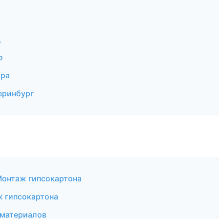
д
о
ара
еринбург
онтаж гипсокартона
 гипсокартона
йматериалов