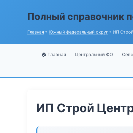
Полный справочник п
Главная
»
Южный федеральный округ
» ИП Строй
🏠 Главная
Центральный ФО
Севе
ИП Строй Цент