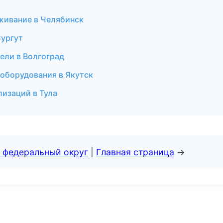
живание в Челябинск
Сургут
ели в Волгоград
 оборудования в Якутск
лизаций в Тула
 федеральный округ
|
Главная страница
→