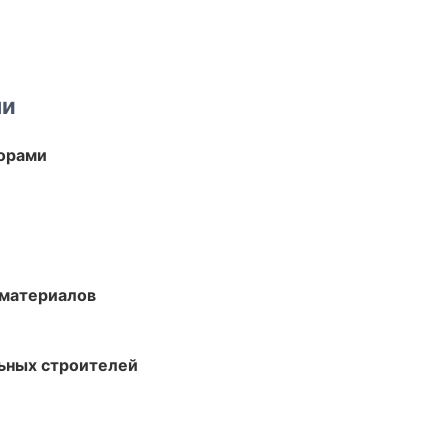
ми
торами
 материалов
ьных строителей