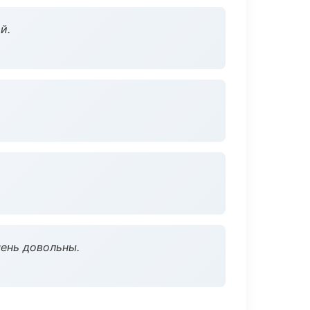
й.
чень довольны.