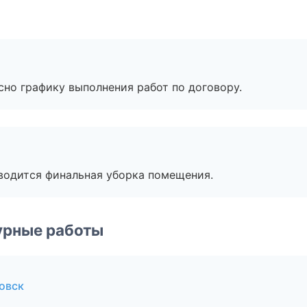
сно графику выполнения работ по договору.
оводится финальная уборка помещения.
урные работы
овск