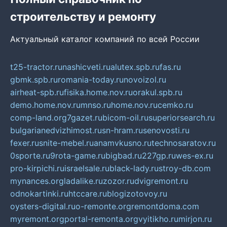
строительству и ремонту
Актуальный каталог компаний по всей России
t25-tractor.ru
nashicveti.ru
alutex.spb.ru
fas.ru
gbmk.spb.ru
romania-today.ru
novoizol.ru
airheat-spb.ru
fisika.home.nov.ru
orakul.spb.ru
demo.home.nov.ru
mnso.ru
home.nov.ru
cemko.ru
comp-land.org
7gazet.ru
bicom-oil.ru
superiorsearch.ru
bulgarianedvizhimost.ru
sn-hram.ru
senovosti.ru
fexer.ru
snite-mebel.ru
anamvkusno.ru
technosaratov.ru
0sporte.ru
9rota-game.ru
bigbad.ru
227gp.ru
wes-ex.ru
pro-kirpichi.ru
israelsale.ru
black-lady.ru
stroy-db.com
mynances.org
ladalike.ru
zozor.ru
dvigremont.ru
odnokartinki.ru
htccare.ru
blogizotovoy.ru
oysters-digital.ru
o-remonte.org
remontdoma.com
myremont.org
portal-remonta.org
vyitikho.ru
mirjon.ru