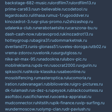
backstage-682-music.ru
lordfilm7.ru
lordfilm13.ru
prime-cars63.ru
un-believable.ru
codetool.ru
legardoauto.ru
lithasa.ru
muz-1.ru
gooddver.ru
kinozadrot-3.ru
qr-plus-promo.ru
2shizashop.ru
udalenka-club.ru
nerabotaetsite.ru
carszona-bu.ru
dash-cash-now.ru
bravoprod.ru
kinozadrot13.ru
hotteygroup.ru
bagira31.ru
dommarketnsk.ru
dveriland73.ru
nis-glonass51.ru
veles-doroga.ru
tb02.ru
vrema-zdorov.ru
velonik.ru
surgutgloss.ru
nike-air-max-95.ru
nadookna.ru
lubov-pic.ru
mobilreklama.ru
pds-nn.ru
socrat2000.ru
vgurin.ru
spksochi.ru
shkola-klassika.ru
sabeonline.ru
mosoblfencing.ru
masteroptica.ru
lucomoria.ru
iration.ru
devanagari.ru
biblioverde.ru
igro-pictures.ru
dk-tulamash.ru
s-dez-s.ru
peysok.ru
blackcountess.ru
asoftdoc.ru
scifichannel.ru
ocenka-appraisal.ru
mudconnector.ru
hitstih.ru
pik-finance.ru
vip-surfing.ru
wundermoscow.ru
olymp-clan.ru
dr-pavlush.ru