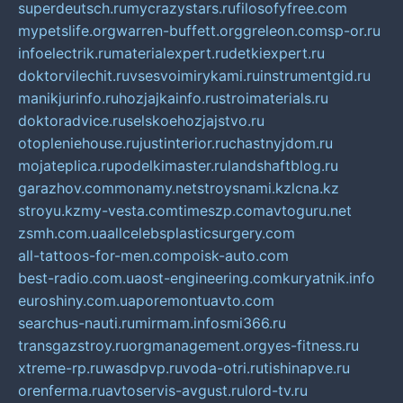
superdeutsch.ru
mycrazystars.ru
filosofyfree.com
mypetslife.org
warren-buffett.org
greleon.com
sp-or.ru
infoelectrik.ru
materialexpert.ru
detkiexpert.ru
doktorvilechit.ru
vsesvoimirykami.ru
instrumentgid.ru
manikjurinfo.ru
hozjajkainfo.ru
stroimaterials.ru
doktoradvice.ru
selskoehozjajstvo.ru
otopleniehouse.ru
justinterior.ru
chastnyjdom.ru
mojateplica.ru
podelkimaster.ru
landshaftblog.ru
garazhov.com
monamy.net
stroysnami.kz
lcna.kz
stroyu.kz
my-vesta.com
timeszp.com
avtoguru.net
zsmh.com.ua
allcelebsplasticsurgery.com
all-tattoos-for-men.com
poisk-auto.com
best-radio.com.ua
ost-engineering.com
kuryatnik.info
euroshiny.com.ua
poremontuavto.com
searchus-nauti.ru
mirmam.info
smi366.ru
transgazstroy.ru
orgmanagement.org
yes-fitness.ru
xtreme-rp.ru
wasdpvp.ru
voda-otri.ru
tishinapve.ru
orenferma.ru
avtoservis-avgust.ru
lord-tv.ru