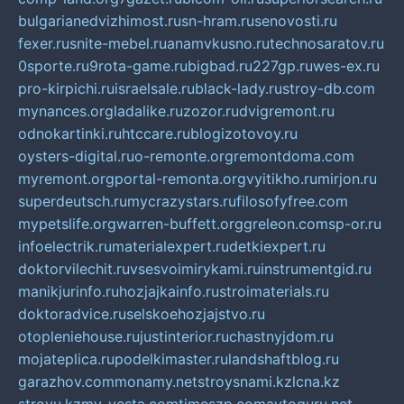
bulgarianedvizhimost.ru
sn-hram.ru
senovosti.ru
fexer.ru
snite-mebel.ru
anamvkusno.ru
technosaratov.ru
0sporte.ru
9rota-game.ru
bigbad.ru
227gp.ru
wes-ex.ru
pro-kirpichi.ru
israelsale.ru
black-lady.ru
stroy-db.com
mynances.org
ladalike.ru
zozor.ru
dvigremont.ru
odnokartinki.ru
htccare.ru
blogizotovoy.ru
oysters-digital.ru
o-remonte.org
remontdoma.com
myremont.org
portal-remonta.org
vyitikho.ru
mirjon.ru
superdeutsch.ru
mycrazystars.ru
filosofyfree.com
mypetslife.org
warren-buffett.org
greleon.com
sp-or.ru
infoelectrik.ru
materialexpert.ru
detkiexpert.ru
doktorvilechit.ru
vsesvoimirykami.ru
instrumentgid.ru
manikjurinfo.ru
hozjajkainfo.ru
stroimaterials.ru
doktoradvice.ru
selskoehozjajstvo.ru
otopleniehouse.ru
justinterior.ru
chastnyjdom.ru
mojateplica.ru
podelkimaster.ru
landshaftblog.ru
garazhov.com
monamy.net
stroysnami.kz
lcna.kz