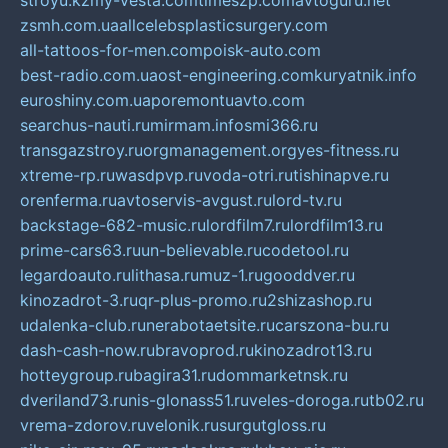
stroyu.kz
my-vesta.com
timeszp.com
avtoguru.net
zsmh.com.ua
allcelebsplasticsurgery.com
all-tattoos-for-men.com
poisk-auto.com
best-radio.com.ua
ost-engineering.com
kuryatnik.info
euroshiny.com.ua
poremontuavto.com
searchus-nauti.ru
mirmam.info
smi366.ru
transgazstroy.ru
orgmanagement.org
yes-fitness.ru
xtreme-rp.ru
wasdpvp.ru
voda-otri.ru
tishinapve.ru
orenferma.ru
avtoservis-avgust.ru
lord-tv.ru
backstage-682-music.ru
lordfilm7.ru
lordfilm13.ru
prime-cars63.ru
un-believable.ru
codetool.ru
legardoauto.ru
lithasa.ru
muz-1.ru
gooddver.ru
kinozadrot-3.ru
qr-plus-promo.ru
2shizashop.ru
udalenka-club.ru
nerabotaetsite.ru
carszona-bu.ru
dash-cash-now.ru
bravoprod.ru
kinozadrot13.ru
hotteygroup.ru
bagira31.ru
dommarketnsk.ru
dveriland73.ru
nis-glonass51.ru
veles-doroga.ru
tb02.ru
vrema-zdorov.ru
velonik.ru
surgutgloss.ru