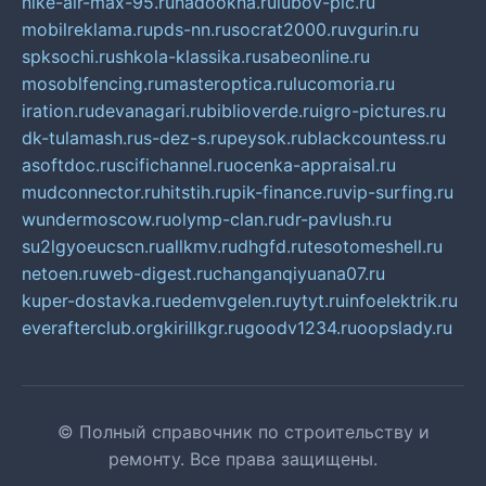
nike-air-max-95.ru
nadookna.ru
lubov-pic.ru
mobilreklama.ru
pds-nn.ru
socrat2000.ru
vgurin.ru
spksochi.ru
shkola-klassika.ru
sabeonline.ru
mosoblfencing.ru
masteroptica.ru
lucomoria.ru
iration.ru
devanagari.ru
biblioverde.ru
igro-pictures.ru
dk-tulamash.ru
s-dez-s.ru
peysok.ru
blackcountess.ru
asoftdoc.ru
scifichannel.ru
ocenka-appraisal.ru
mudconnector.ru
hitstih.ru
pik-finance.ru
vip-surfing.ru
wundermoscow.ru
olymp-clan.ru
dr-pavlush.ru
su2lgyoeucscn.ru
allkmv.ru
dhgfd.ru
tesotomeshell.ru
netoen.ru
web-digest.ru
changanqiyuana07.ru
kuper-dostavka.ru
edemvgelen.ru
ytyt.ru
infoelektrik.ru
everafterclub.org
kirillkgr.ru
goodv1234.ru
oopslady.ru
© Полный справочник по строительству и
ремонту. Все права защищены.