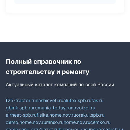
Полный справочник по
строительству и ремонту
Актуальный каталог компаний по всей России
t25-tractor.ru
nashicveti.ru
alutex.spb.ru
fas.ru
gbmk.spb.ru
romania-today.ru
novoizol.ru
airheat-spb.ru
fisika.home.nov.ru
orakul.spb.ru
demo.home.nov.ru
mnso.ru
home.nov.ru
cemko.ru
comp-land.org
7gazet.ru
bicom-oil.ru
superiorsearch.ru