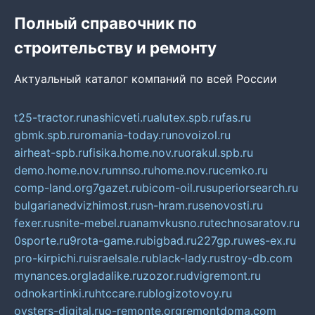
Полный справочник по
строительству и ремонту
Актуальный каталог компаний по всей России
t25-tractor.ru
nashicveti.ru
alutex.spb.ru
fas.ru
gbmk.spb.ru
romania-today.ru
novoizol.ru
airheat-spb.ru
fisika.home.nov.ru
orakul.spb.ru
demo.home.nov.ru
mnso.ru
home.nov.ru
cemko.ru
comp-land.org
7gazet.ru
bicom-oil.ru
superiorsearch.ru
bulgarianedvizhimost.ru
sn-hram.ru
senovosti.ru
fexer.ru
snite-mebel.ru
anamvkusno.ru
technosaratov.ru
0sporte.ru
9rota-game.ru
bigbad.ru
227gp.ru
wes-ex.ru
pro-kirpichi.ru
israelsale.ru
black-lady.ru
stroy-db.com
mynances.org
ladalike.ru
zozor.ru
dvigremont.ru
odnokartinki.ru
htccare.ru
blogizotovoy.ru
oysters-digital.ru
o-remonte.org
remontdoma.com