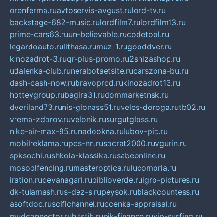
orenferma.ru
avtoservis-avgust.ru
lord-tv.ru
backstage-682-music.ru
lordfilm7.ru
lordfilm13.ru
prime-cars63.ru
un-believable.ru
codetool.ru
legardoauto.ru
lithasa.ru
muz-1.ru
gooddver.ru
kinozadrot-3.ru
qr-plus-promo.ru
2shizashop.ru
udalenka-club.ru
nerabotaetsite.ru
carszona-bu.ru
dash-cash-now.ru
bravoprod.ru
kinozadrot13.ru
hotteygroup.ru
bagira31.ru
dommarketnsk.ru
dveriland73.ru
nis-glonass51.ru
veles-doroga.ru
tb02.ru
vrema-zdorov.ru
velonik.ru
surgutgloss.ru
nike-air-max-95.ru
nadookna.ru
lubov-pic.ru
mobilreklama.ru
pds-nn.ru
socrat2000.ru
vgurin.ru
spksochi.ru
shkola-klassika.ru
sabeonline.ru
mosoblfencing.ru
masteroptica.ru
lucomoria.ru
iration.ru
devanagari.ru
biblioverde.ru
igro-pictures.ru
dk-tulamash.ru
s-dez-s.ru
peysok.ru
blackcountess.ru
asoftdoc.ru
scifichannel.ru
ocenka-appraisal.ru
mudconnector.ru
hitstih.ru
pik-finance.ru
vip-surfing.ru