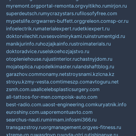
myremont.org
portal-remonta.org
vyitikho.ru
mirjon.ru
superdeutsch.ru
mycrazystars.ru
filosofyfree.com
mypetslife.org
warren-buffett.org
greleon.com
sp-or.ru
infoelectrik.ru
materialexpert.ru
detkiexpert.ru
doktorvilechit.ru
vsesvoimirykami.ru
instrumentgid.ru
manikjurinfo.ru
hozjajkainfo.ru
stroimaterials.ru
doktoradvice.ru
selskoehozjajstvo.ru
otopleniehouse.ru
justinterior.ru
chastnyjdom.ru
mojateplica.ru
podelkimaster.ru
landshaftblog.ru
garazhov.com
monamy.net
stroysnami.kz
lcna.kz
stroyu.kz
my-vesta.com
timeszp.com
avtoguru.net
zsmh.com.ua
allcelebsplasticsurgery.com
all-tattoos-for-men.com
poisk-auto.com
best-radio.com.ua
ost-engineering.com
kuryatnik.info
euroshiny.com.ua
poremontuavto.com
searchus-nauti.ru
mirmam.info
smi366.ru
transgazstroy.ru
orgmanagement.org
yes-fitness.ru
xtreme-rp.ru
wasdpvp.ru
voda-otri.ru
tishinapve.ru