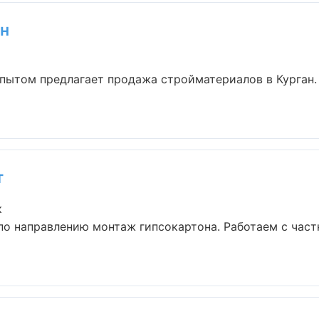
он
пытом предлагает продажа стройматериалов в Курган.
т
к
по направлению монтаж гипсокартона. Работаем с час