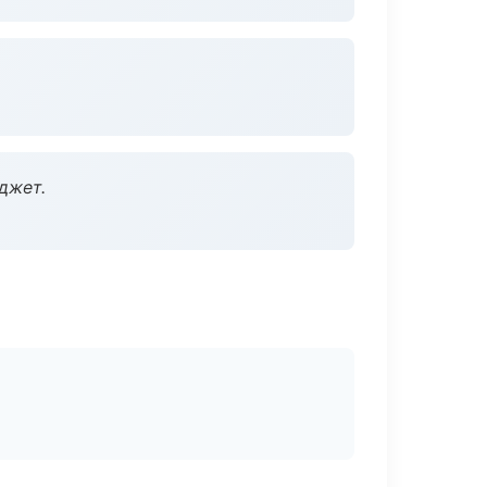
джет.