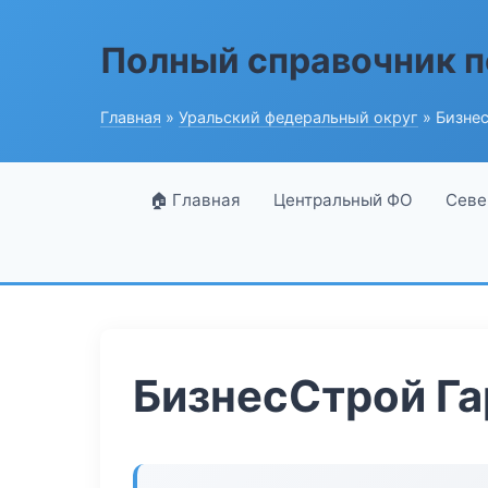
Полный справочник п
Главная
»
Уральский федеральный округ
» Бизне
🏠 Главная
Центральный ФО
Севе
БизнесСтрой Га