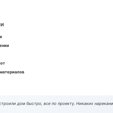
ми
те
енки
бот
 материалов
строили дом быстро, все по проекту. Никаких нарекани