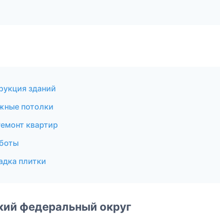
рукция зданий
жные потолки
емонт квартир
аботы
адка плитки
ский федеральный округ