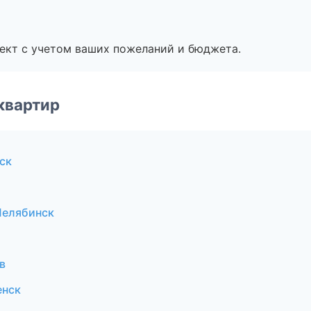
ект с учетом ваших пожеланий и бюджета.
квартир
ск
Челябинск
в
енск