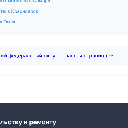
втомобилей в Самара
еты в Красноярск
 в Омск
кий федеральный округ
|
Главная страница
→
льству и ремонту