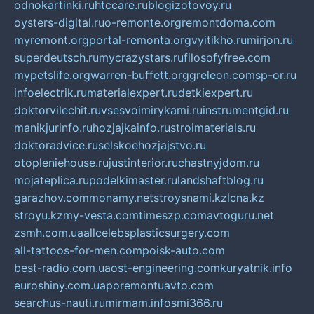
odnokartinki.ru
htccare.ru
blogizotovoy.ru
oysters-digital.ru
o-remonte.org
remontdoma.com
myremont.org
portal-remonta.org
vyitikho.ru
mirjon.ru
superdeutsch.ru
mycrazystars.ru
filosofyfree.com
mypetslife.org
warren-buffett.org
greleon.com
sp-or.ru
infoelectrik.ru
materialexpert.ru
detkiexpert.ru
doktorvilechit.ru
vsesvoimirykami.ru
instrumentgid.ru
manikjurinfo.ru
hozjajkainfo.ru
stroimaterials.ru
doktoradvice.ru
selskoehozjajstvo.ru
otopleniehouse.ru
justinterior.ru
chastnyjdom.ru
mojateplica.ru
podelkimaster.ru
landshaftblog.ru
garazhov.com
monamy.net
stroysnami.kz
lcna.kz
stroyu.kz
my-vesta.com
timeszp.com
avtoguru.net
zsmh.com.ua
allcelebsplasticsurgery.com
all-tattoos-for-men.com
poisk-auto.com
best-radio.com.ua
ost-engineering.com
kuryatnik.info
euroshiny.com.ua
poremontuavto.com
searchus-nauti.ru
mirmam.info
smi366.ru