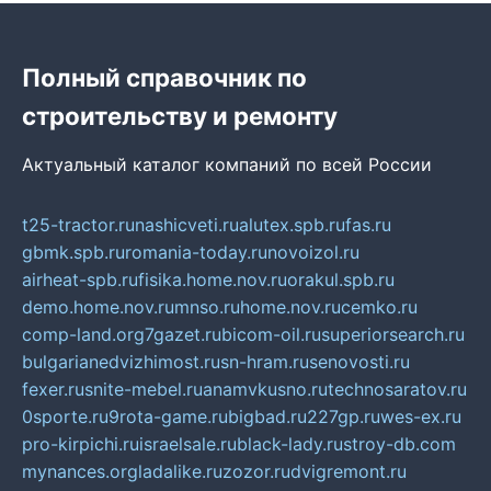
Полный справочник по
строительству и ремонту
Актуальный каталог компаний по всей России
t25-tractor.ru
nashicveti.ru
alutex.spb.ru
fas.ru
gbmk.spb.ru
romania-today.ru
novoizol.ru
airheat-spb.ru
fisika.home.nov.ru
orakul.spb.ru
demo.home.nov.ru
mnso.ru
home.nov.ru
cemko.ru
comp-land.org
7gazet.ru
bicom-oil.ru
superiorsearch.ru
bulgarianedvizhimost.ru
sn-hram.ru
senovosti.ru
fexer.ru
snite-mebel.ru
anamvkusno.ru
technosaratov.ru
0sporte.ru
9rota-game.ru
bigbad.ru
227gp.ru
wes-ex.ru
pro-kirpichi.ru
israelsale.ru
black-lady.ru
stroy-db.com
mynances.org
ladalike.ru
zozor.ru
dvigremont.ru