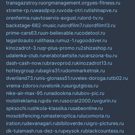
transgazstroy.ru
orgmanagement.org
yes-fitness.ru
xtreme-rp.ru
wasdpvp.ru
voda-otri.ru
tishinapve.ru
orenferma.ru
avtoservis-avgust.ru
lord-tv.ru
backstage-682-music.ru
lordfilm7.ru
lordfilm13.ru
prime-cars63.ru
un-believable.ru
codetool.ru
legardoauto.ru
lithasa.ru
muz-1.ru
gooddver.ru
kinozadrot-3.ru
qr-plus-promo.ru
2shizashop.ru
udalenka-club.ru
nerabotaetsite.ru
carszona-bu.ru
dash-cash-now.ru
bravoprod.ru
kinozadrot13.ru
hotteygroup.ru
bagira31.ru
dommarketnsk.ru
dveriland73.ru
nis-glonass51.ru
veles-doroga.ru
tb02.ru
vrema-zdorov.ru
velonik.ru
surgutgloss.ru
nike-air-max-95.ru
nadookna.ru
lubov-pic.ru
mobilreklama.ru
pds-nn.ru
socrat2000.ru
vgurin.ru
spksochi.ru
shkola-klassika.ru
sabeonline.ru
mosoblfencing.ru
masteroptica.ru
lucomoria.ru
iration.ru
devanagari.ru
biblioverde.ru
igro-pictures.ru
dk-tulamash.ru
s-dez-s.ru
peysok.ru
blackcountess.ru