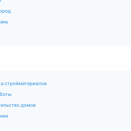
к
ород
зань
жа стройматериалов
аботы
ельство домов
ние