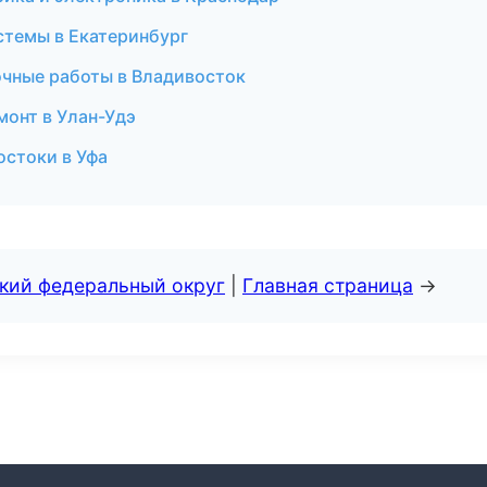
стемы в Екатеринбург
очные работы в Владивосток
монт в Улан-Удэ
остоки в Уфа
ский федеральный округ
|
Главная страница
→