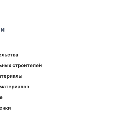
ми
ельства
ьных строителей
атериалы
 материалов
те
енки