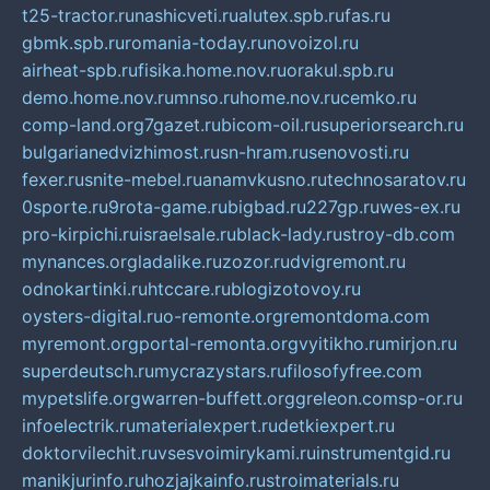
t25-tractor.ru
nashicveti.ru
alutex.spb.ru
fas.ru
gbmk.spb.ru
romania-today.ru
novoizol.ru
airheat-spb.ru
fisika.home.nov.ru
orakul.spb.ru
demo.home.nov.ru
mnso.ru
home.nov.ru
cemko.ru
comp-land.org
7gazet.ru
bicom-oil.ru
superiorsearch.ru
bulgarianedvizhimost.ru
sn-hram.ru
senovosti.ru
fexer.ru
snite-mebel.ru
anamvkusno.ru
technosaratov.ru
0sporte.ru
9rota-game.ru
bigbad.ru
227gp.ru
wes-ex.ru
pro-kirpichi.ru
israelsale.ru
black-lady.ru
stroy-db.com
mynances.org
ladalike.ru
zozor.ru
dvigremont.ru
odnokartinki.ru
htccare.ru
blogizotovoy.ru
oysters-digital.ru
o-remonte.org
remontdoma.com
myremont.org
portal-remonta.org
vyitikho.ru
mirjon.ru
superdeutsch.ru
mycrazystars.ru
filosofyfree.com
mypetslife.org
warren-buffett.org
greleon.com
sp-or.ru
infoelectrik.ru
materialexpert.ru
detkiexpert.ru
doktorvilechit.ru
vsesvoimirykami.ru
instrumentgid.ru
manikjurinfo.ru
hozjajkainfo.ru
stroimaterials.ru