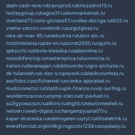
dash-cash-now.ru
bravoprod.ru
kinozadrot13.ru
hotteygroup.ru
bagira31.ru
dommarketnsk.ru
dveriland73.ru
nis-glonass51.ru
veles-doroga.ru
tb02.ru
vrema-zdorov.ru
velonik.ru
surgutgloss.ru
nike-air-max-95.ru
nadookna.ru
lubov-pic.ru
mobilreklama.ru
pds-nn.ru
socrat2000.ru
vgurin.ru
spksochi.ru
shkola-klassika.ru
sabeonline.ru
mosoblfencing.ru
masteroptica.ru
lucomoria.ru
iration.ru
devanagari.ru
biblioverde.ru
igro-pictures.ru
dk-tulamash.ru
s-dez-s.ru
peysok.ru
blackcountess.ru
asoftdoc.ru
scifichannel.ru
ocenka-appraisal.ru
mudconnector.ru
hitstih.ru
pik-finance.ru
vip-surfing.ru
wundermoscow.ru
olymp-clan.ru
dr-pavlush.ru
su2lgyoeucscn.ru
allkmv.ru
dhgfd.ru
tesotomeshell.ru
netoen.ru
web-digest.ru
changanqiyuana07.ru
kuper-dostavka.ru
edemvgelen.ru
ytyt.ru
infoelektrik.ru
everafterclub.org
kirillkgr.ru
goodv1234.ru
oopslady.ru