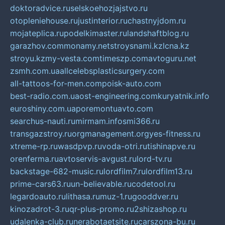
doktoradvice.ru
selskoehozjajstvo.ru
otopleniehouse.ru
justinterior.ru
chastnyjdom.ru
mojateplica.ru
podelkimaster.ru
landshaftblog.ru
garazhov.com
monamy.net
stroysnami.kz
lcna.kz
stroyu.kz
my-vesta.com
timeszp.com
avtoguru.net
zsmh.com.ua
allcelebsplasticsurgery.com
all-tattoos-for-men.com
poisk-auto.com
best-radio.com.ua
ost-engineering.com
kuryatnik.info
euroshiny.com.ua
poremontuavto.com
searchus-nauti.ru
mirmam.info
smi366.ru
transgazstroy.ru
orgmanagement.org
yes-fitness.ru
xtreme-rp.ru
wasdpvp.ru
voda-otri.ru
tishinapve.ru
orenferma.ru
avtoservis-avgust.ru
lord-tv.ru
backstage-682-music.ru
lordfilm7.ru
lordfilm13.ru
prime-cars63.ru
un-believable.ru
codetool.ru
legardoauto.ru
lithasa.ru
muz-1.ru
gooddver.ru
kinozadrot-3.ru
qr-plus-promo.ru
2shizashop.ru
udalenka-club.ru
nerabotaetsite.ru
carszona-bu.ru