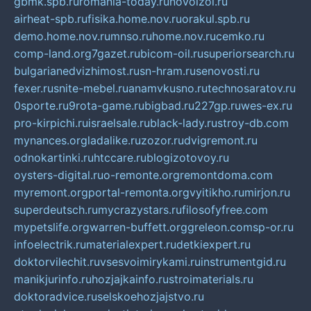
gbmk.spb.ru
romania-today.ru
novoizol.ru
airheat-spb.ru
fisika.home.nov.ru
orakul.spb.ru
demo.home.nov.ru
mnso.ru
home.nov.ru
cemko.ru
comp-land.org
7gazet.ru
bicom-oil.ru
superiorsearch.ru
bulgarianedvizhimost.ru
sn-hram.ru
senovosti.ru
fexer.ru
snite-mebel.ru
anamvkusno.ru
technosaratov.ru
0sporte.ru
9rota-game.ru
bigbad.ru
227gp.ru
wes-ex.ru
pro-kirpichi.ru
israelsale.ru
black-lady.ru
stroy-db.com
mynances.org
ladalike.ru
zozor.ru
dvigremont.ru
odnokartinki.ru
htccare.ru
blogizotovoy.ru
oysters-digital.ru
o-remonte.org
remontdoma.com
myremont.org
portal-remonta.org
vyitikho.ru
mirjon.ru
superdeutsch.ru
mycrazystars.ru
filosofyfree.com
mypetslife.org
warren-buffett.org
greleon.com
sp-or.ru
infoelectrik.ru
materialexpert.ru
detkiexpert.ru
doktorvilechit.ru
vsesvoimirykami.ru
instrumentgid.ru
manikjurinfo.ru
hozjajkainfo.ru
stroimaterials.ru
doktoradvice.ru
selskoehozjajstvo.ru