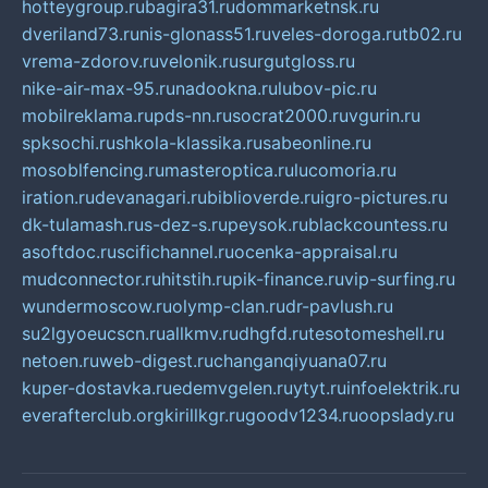
hotteygroup.ru
bagira31.ru
dommarketnsk.ru
dveriland73.ru
nis-glonass51.ru
veles-doroga.ru
tb02.ru
vrema-zdorov.ru
velonik.ru
surgutgloss.ru
nike-air-max-95.ru
nadookna.ru
lubov-pic.ru
mobilreklama.ru
pds-nn.ru
socrat2000.ru
vgurin.ru
spksochi.ru
shkola-klassika.ru
sabeonline.ru
mosoblfencing.ru
masteroptica.ru
lucomoria.ru
iration.ru
devanagari.ru
biblioverde.ru
igro-pictures.ru
dk-tulamash.ru
s-dez-s.ru
peysok.ru
blackcountess.ru
asoftdoc.ru
scifichannel.ru
ocenka-appraisal.ru
mudconnector.ru
hitstih.ru
pik-finance.ru
vip-surfing.ru
wundermoscow.ru
olymp-clan.ru
dr-pavlush.ru
su2lgyoeucscn.ru
allkmv.ru
dhgfd.ru
tesotomeshell.ru
netoen.ru
web-digest.ru
changanqiyuana07.ru
kuper-dostavka.ru
edemvgelen.ru
ytyt.ru
infoelektrik.ru
everafterclub.org
kirillkgr.ru
goodv1234.ru
oopslady.ru