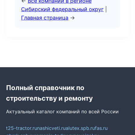
←
Все компании в регионе
Сибирский федеральный округ
|
Главная страница
→
Полный справочник по
строительству и ремонту
Актуальный каталог компаний по всей России
t25-tractor.ru
nashicveti.ru
alutex.spb.ru
fas.ru