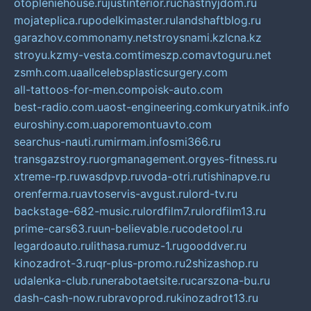
otopleniehouse.ru
justinterior.ru
chastnyjdom.ru
mojateplica.ru
podelkimaster.ru
landshaftblog.ru
garazhov.com
monamy.net
stroysnami.kz
lcna.kz
stroyu.kz
my-vesta.com
timeszp.com
avtoguru.net
zsmh.com.ua
allcelebsplasticsurgery.com
all-tattoos-for-men.com
poisk-auto.com
best-radio.com.ua
ost-engineering.com
kuryatnik.info
euroshiny.com.ua
poremontuavto.com
searchus-nauti.ru
mirmam.info
smi366.ru
transgazstroy.ru
orgmanagement.org
yes-fitness.ru
xtreme-rp.ru
wasdpvp.ru
voda-otri.ru
tishinapve.ru
orenferma.ru
avtoservis-avgust.ru
lord-tv.ru
backstage-682-music.ru
lordfilm7.ru
lordfilm13.ru
prime-cars63.ru
un-believable.ru
codetool.ru
legardoauto.ru
lithasa.ru
muz-1.ru
gooddver.ru
kinozadrot-3.ru
qr-plus-promo.ru
2shizashop.ru
udalenka-club.ru
nerabotaetsite.ru
carszona-bu.ru
dash-cash-now.ru
bravoprod.ru
kinozadrot13.ru