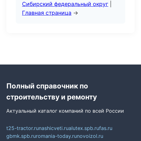
Сибирский федеральный округ
|
Главная страница
→
Полный справочник по
строительству и ремонту
Актуальный каталог компаний по всей России
t25-tractor.ru
nashicveti.ru
alutex.spb.ru
fas.ru
gbmk.spb.ru
romania-today.ru
novoizol.ru