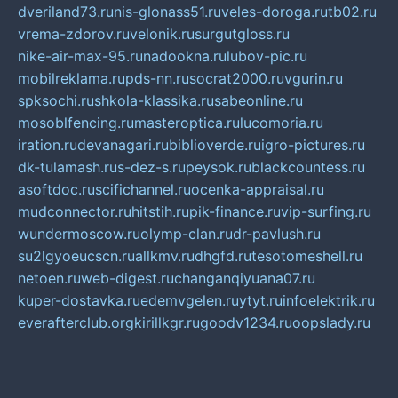
dveriland73.ru
nis-glonass51.ru
veles-doroga.ru
tb02.ru
vrema-zdorov.ru
velonik.ru
surgutgloss.ru
nike-air-max-95.ru
nadookna.ru
lubov-pic.ru
mobilreklama.ru
pds-nn.ru
socrat2000.ru
vgurin.ru
spksochi.ru
shkola-klassika.ru
sabeonline.ru
mosoblfencing.ru
masteroptica.ru
lucomoria.ru
iration.ru
devanagari.ru
biblioverde.ru
igro-pictures.ru
dk-tulamash.ru
s-dez-s.ru
peysok.ru
blackcountess.ru
asoftdoc.ru
scifichannel.ru
ocenka-appraisal.ru
mudconnector.ru
hitstih.ru
pik-finance.ru
vip-surfing.ru
wundermoscow.ru
olymp-clan.ru
dr-pavlush.ru
su2lgyoeucscn.ru
allkmv.ru
dhgfd.ru
tesotomeshell.ru
netoen.ru
web-digest.ru
changanqiyuana07.ru
kuper-dostavka.ru
edemvgelen.ru
ytyt.ru
infoelektrik.ru
everafterclub.org
kirillkgr.ru
goodv1234.ru
oopslady.ru