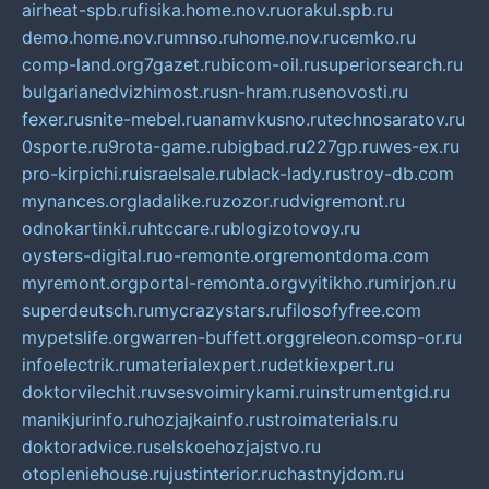
airheat-spb.ru
fisika.home.nov.ru
orakul.spb.ru
demo.home.nov.ru
mnso.ru
home.nov.ru
cemko.ru
comp-land.org
7gazet.ru
bicom-oil.ru
superiorsearch.ru
bulgarianedvizhimost.ru
sn-hram.ru
senovosti.ru
fexer.ru
snite-mebel.ru
anamvkusno.ru
technosaratov.ru
0sporte.ru
9rota-game.ru
bigbad.ru
227gp.ru
wes-ex.ru
pro-kirpichi.ru
israelsale.ru
black-lady.ru
stroy-db.com
mynances.org
ladalike.ru
zozor.ru
dvigremont.ru
odnokartinki.ru
htccare.ru
blogizotovoy.ru
oysters-digital.ru
o-remonte.org
remontdoma.com
myremont.org
portal-remonta.org
vyitikho.ru
mirjon.ru
superdeutsch.ru
mycrazystars.ru
filosofyfree.com
mypetslife.org
warren-buffett.org
greleon.com
sp-or.ru
infoelectrik.ru
materialexpert.ru
detkiexpert.ru
doktorvilechit.ru
vsesvoimirykami.ru
instrumentgid.ru
manikjurinfo.ru
hozjajkainfo.ru
stroimaterials.ru
doktoradvice.ru
selskoehozjajstvo.ru
otopleniehouse.ru
justinterior.ru
chastnyjdom.ru