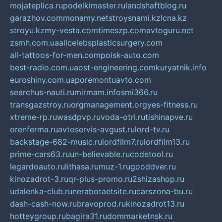
mojateplica.ru
podelkimaster.ru
landshaftblog.ru
garazhov.com
monamy.net
stroysnami.kz
lcna.kz
stroyu.kz
my-vesta.com
timeszp.com
avtoguru.net
zsmh.com.ua
allcelebsplasticsurgery.com
all-tattoos-for-men.com
poisk-auto.com
best-radio.com.ua
ost-engineering.com
kuryatnik.info
euroshiny.com.ua
poremontuavto.com
searchus-nauti.ru
mirmam.info
smi366.ru
transgazstroy.ru
orgmanagement.org
yes-fitness.ru
xtreme-rp.ru
wasdpvp.ru
voda-otri.ru
tishinapve.ru
orenferma.ru
avtoservis-avgust.ru
lord-tv.ru
backstage-682-music.ru
lordfilm7.ru
lordfilm13.ru
prime-cars63.ru
un-believable.ru
codetool.ru
legardoauto.ru
lithasa.ru
muz-1.ru
gooddver.ru
kinozadrot-3.ru
qr-plus-promo.ru
2shizashop.ru
udalenka-club.ru
nerabotaetsite.ru
carszona-bu.ru
dash-cash-now.ru
bravoprod.ru
kinozadrot13.ru
hotteygroup.ru
bagira31.ru
dommarketnsk.ru