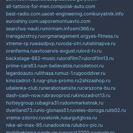
all-tattoos-for-men.com
poisk-auto.com
best-radio.com.ua
ost-engineering.com
kuryatnik.info
euroshiny.com.ua
poremontuavto.com
searchus-nauti.ru
mirmam.info
smi366.ru
transgazstroy.ru
orgmanagement.org
yes-fitness.ru
xtreme-rp.ru
wasdpvp.ru
voda-otri.ru
tishinapve.ru
orenferma.ru
avtoservis-avgust.ru
lord-tv.ru
backstage-682-music.ru
lordfilm7.ru
lordfilm13.ru
prime-cars63.ru
un-believable.ru
codetool.ru
legardoauto.ru
lithasa.ru
muz-1.ru
gooddver.ru
kinozadrot-3.ru
qr-plus-promo.ru
2shizashop.ru
udalenka-club.ru
nerabotaetsite.ru
carszona-bu.ru
dash-cash-now.ru
bravoprod.ru
kinozadrot13.ru
hotteygroup.ru
bagira31.ru
dommarketnsk.ru
dveriland73.ru
nis-glonass51.ru
veles-doroga.ru
tb02.ru
vrema-zdorov.ru
velonik.ru
surgutgloss.ru
nike-air-max-95.ru
nadookna.ru
lubov-pic.ru
mobilreklama.ru
pds-nn.ru
socrat2000.ru
vgurin.ru