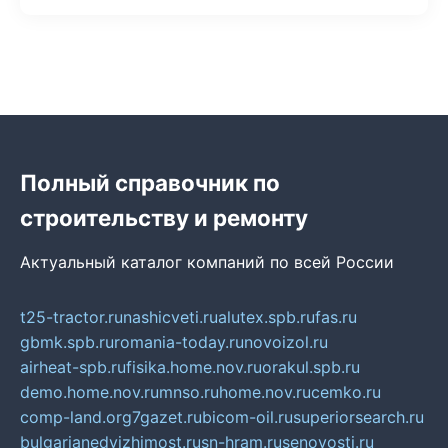
Полный справочник по
строительству и ремонту
Актуальный каталог компаний по всей России
t25-tractor.ru
nashicveti.ru
alutex.spb.ru
fas.ru
gbmk.spb.ru
romania-today.ru
novoizol.ru
airheat-spb.ru
fisika.home.nov.ru
orakul.spb.ru
demo.home.nov.ru
mnso.ru
home.nov.ru
cemko.ru
comp-land.org
7gazet.ru
bicom-oil.ru
superiorsearch.ru
bulgarianedvizhimost.ru
sn-hram.ru
senovosti.ru