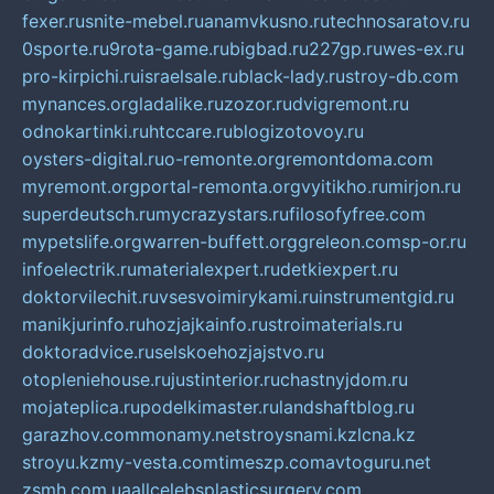
fexer.ru
snite-mebel.ru
anamvkusno.ru
technosaratov.ru
0sporte.ru
9rota-game.ru
bigbad.ru
227gp.ru
wes-ex.ru
pro-kirpichi.ru
israelsale.ru
black-lady.ru
stroy-db.com
mynances.org
ladalike.ru
zozor.ru
dvigremont.ru
odnokartinki.ru
htccare.ru
blogizotovoy.ru
oysters-digital.ru
o-remonte.org
remontdoma.com
myremont.org
portal-remonta.org
vyitikho.ru
mirjon.ru
superdeutsch.ru
mycrazystars.ru
filosofyfree.com
mypetslife.org
warren-buffett.org
greleon.com
sp-or.ru
infoelectrik.ru
materialexpert.ru
detkiexpert.ru
doktorvilechit.ru
vsesvoimirykami.ru
instrumentgid.ru
manikjurinfo.ru
hozjajkainfo.ru
stroimaterials.ru
doktoradvice.ru
selskoehozjajstvo.ru
otopleniehouse.ru
justinterior.ru
chastnyjdom.ru
mojateplica.ru
podelkimaster.ru
landshaftblog.ru
garazhov.com
monamy.net
stroysnami.kz
lcna.kz
stroyu.kz
my-vesta.com
timeszp.com
avtoguru.net
zsmh.com.ua
allcelebsplasticsurgery.com