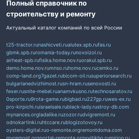
Полный справочник по
строительству и ремонту
Актуальный каталог компаний по всей России
t25-tractor.ru
nashicveti.ru
alutex.spb.ru
fas.ru
gbmk.spb.ru
romania-today.ru
novoizol.ru
airheat-spb.ru
fisika.home.nov.ru
orakul.spb.ru
demo.home.nov.ru
mnso.ru
home.nov.ru
cemko.ru
comp-land.org
7gazet.ru
bicom-oil.ru
superiorsearch.ru
bulgarianedvizhimost.ru
sn-hram.ru
senovosti.ru
fexer.ru
snite-mebel.ru
anamvkusno.ru
technosaratov.ru
0sporte.ru
9rota-game.ru
bigbad.ru
227gp.ru
wes-ex.ru
pro-kirpichi.ru
israelsale.ru
black-lady.ru
stroy-db.com
mynances.org
ladalike.ru
zozor.ru
dvigremont.ru
odnokartinki.ru
htccare.ru
blogizotovoy.ru
oysters-digital.ru
o-remonte.org
remontdoma.com
myremont.org
portal-remonta.org
vyitikho.ru
mirjon.ru