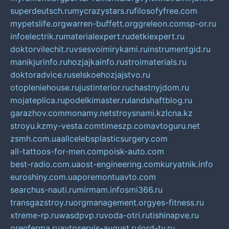
superdeutsch.ru
mycrazystars.ru
filosofyfree.com
mypetslife.org
warren-buffett.org
greleon.com
sp-or.ru
infoelectrik.ru
materialexpert.ru
detkiexpert.ru
doktorvilechit.ru
vsesvoimirykami.ru
instrumentgid.ru
manikjurinfo.ru
hozjajkainfo.ru
stroimaterials.ru
doktoradvice.ru
selskoehozjajstvo.ru
otopleniehouse.ru
justinterior.ru
chastnyjdom.ru
mojateplica.ru
podelkimaster.ru
landshaftblog.ru
garazhov.com
monamy.net
stroysnami.kz
lcna.kz
stroyu.kz
my-vesta.com
timeszp.com
avtoguru.net
zsmh.com.ua
allcelebsplasticsurgery.com
all-tattoos-for-men.com
poisk-auto.com
best-radio.com.ua
ost-engineering.com
kuryatnik.info
euroshiny.com.ua
poremontuavto.com
searchus-nauti.ru
mirmam.info
smi366.ru
transgazstroy.ru
orgmanagement.org
yes-fitness.ru
xtreme-rp.ru
wasdpvp.ru
voda-otri.ru
tishinapve.ru
orenferma.ru
avtoservis-avgust.ru
lord-tv.ru