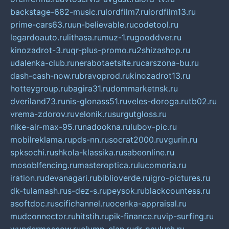
backstage-682-music.ru
lordfilm7.ru
lordfilm13.ru
prime-cars63.ru
un-believable.ru
codetool.ru
legardoauto.ru
lithasa.ru
muz-1.ru
gooddver.ru
kinozadrot-3.ru
qr-plus-promo.ru
2shizashop.ru
udalenka-club.ru
nerabotaetsite.ru
carszona-bu.ru
dash-cash-now.ru
bravoprod.ru
kinozadrot13.ru
hotteygroup.ru
bagira31.ru
dommarketnsk.ru
dveriland73.ru
nis-glonass51.ru
veles-doroga.ru
tb02.ru
vrema-zdorov.ru
velonik.ru
surgutgloss.ru
nike-air-max-95.ru
nadookna.ru
lubov-pic.ru
mobilreklama.ru
pds-nn.ru
socrat2000.ru
vgurin.ru
spksochi.ru
shkola-klassika.ru
sabeonline.ru
mosoblfencing.ru
masteroptica.ru
lucomoria.ru
iration.ru
devanagari.ru
biblioverde.ru
igro-pictures.ru
dk-tulamash.ru
s-dez-s.ru
peysok.ru
blackcountess.ru
asoftdoc.ru
scifichannel.ru
ocenka-appraisal.ru
mudconnector.ru
hitstih.ru
pik-finance.ru
vip-surfing.ru