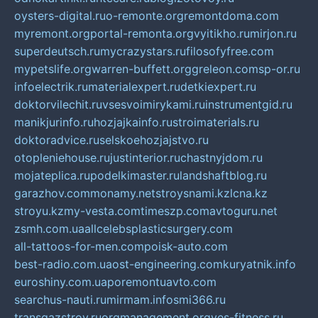
oysters-digital.ru
o-remonte.org
remontdoma.com
myremont.org
portal-remonta.org
vyitikho.ru
mirjon.ru
superdeutsch.ru
mycrazystars.ru
filosofyfree.com
mypetslife.org
warren-buffett.org
greleon.com
sp-or.ru
infoelectrik.ru
materialexpert.ru
detkiexpert.ru
doktorvilechit.ru
vsesvoimirykami.ru
instrumentgid.ru
manikjurinfo.ru
hozjajkainfo.ru
stroimaterials.ru
doktoradvice.ru
selskoehozjajstvo.ru
otopleniehouse.ru
justinterior.ru
chastnyjdom.ru
mojateplica.ru
podelkimaster.ru
landshaftblog.ru
garazhov.com
monamy.net
stroysnami.kz
lcna.kz
stroyu.kz
my-vesta.com
timeszp.com
avtoguru.net
zsmh.com.ua
allcelebsplasticsurgery.com
all-tattoos-for-men.com
poisk-auto.com
best-radio.com.ua
ost-engineering.com
kuryatnik.info
euroshiny.com.ua
poremontuavto.com
searchus-nauti.ru
mirmam.info
smi366.ru
transgazstroy.ru
orgmanagement.org
yes-fitness.ru