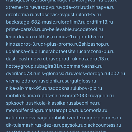
xtreme-rp.ru
wasdpvp.ru
voda-otri.ru
tishinapve.ru
orenferma.ru
avtoservis-avgust.ru
lord-tv.ru
backstage-682-music.ru
lordfilm7.ru
lordfilm13.ru
prime-cars63.ru
un-believable.ru
codetool.ru
legardoauto.ru
lithasa.ru
muz-1.ru
gooddver.ru
kinozadrot-3.ru
qr-plus-promo.ru
2shizashop.ru
udalenka-club.ru
nerabotaetsite.ru
carszona-bu.ru
dash-cash-now.ru
bravoprod.ru
kinozadrot13.ru
hotteygroup.ru
bagira31.ru
dommarketnsk.ru
dveriland73.ru
nis-glonass51.ru
veles-doroga.ru
tb02.ru
vrema-zdorov.ru
velonik.ru
surgutgloss.ru
nike-air-max-95.ru
nadookna.ru
lubov-pic.ru
mobilreklama.ru
pds-nn.ru
socrat2000.ru
vgurin.ru
spksochi.ru
shkola-klassika.ru
sabeonline.ru
mosoblfencing.ru
masteroptica.ru
lucomoria.ru
iration.ru
devanagari.ru
biblioverde.ru
igro-pictures.ru
dk-tulamash.ru
s-dez-s.ru
peysok.ru
blackcountess.ru