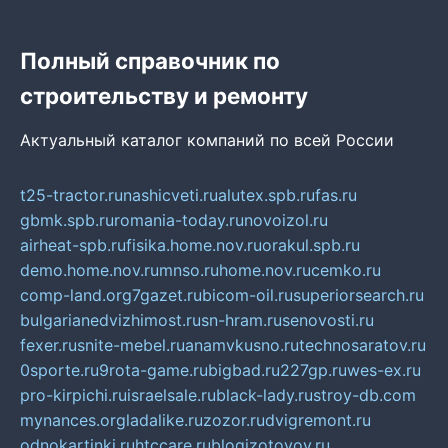
Полный справочник по
строительству и ремонту
Актуальный каталог компаний по всей России
t25-tractor.ru
nashicveti.ru
alutex.spb.ru
fas.ru
gbmk.spb.ru
romania-today.ru
novoizol.ru
airheat-spb.ru
fisika.home.nov.ru
orakul.spb.ru
demo.home.nov.ru
mnso.ru
home.nov.ru
cemko.ru
comp-land.org
7gazet.ru
bicom-oil.ru
superiorsearch.ru
bulgarianedvizhimost.ru
sn-hram.ru
senovosti.ru
fexer.ru
snite-mebel.ru
anamvkusno.ru
technosaratov.ru
0sporte.ru
9rota-game.ru
bigbad.ru
227gp.ru
wes-ex.ru
pro-kirpichi.ru
israelsale.ru
black-lady.ru
stroy-db.com
mynances.org
ladalike.ru
zozor.ru
dvigremont.ru
odnokartinki.ru
htccare.ru
blogizotovoy.ru