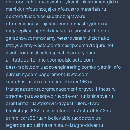
doktorvilechit.ru
vsesvoimirykami.ru
instrumentgid.ru
manikjurinfo.ru
hozjajkainfo.ru
stroimaterials.ru
doktoradvice.ru
selskoehozjajstvo.ru
otopleniehouse.ru
justinterior.ru
chastnyjdom.ru
mojateplica.ru
podelkimaster.ru
landshaftblog.ru
garazhov.com
monamy.net
stroysnami.kz
lcna.kz
stroyu.kz
my-vesta.com
timeszp.com
avtoguru.net
zsmh.com.ua
allcelebsplasticsurgery.com
all-tattoos-for-men.com
poisk-auto.com
best-radio.com.ua
ost-engineering.com
kuryatnik.info
euroshiny.com.ua
poremontuavto.com
searchus-nauti.ru
mirmam.info
smi366.ru
transgazstroy.ru
orgmanagement.org
yes-fitness.ru
xtreme-rp.ru
wasdpvp.ru
voda-otri.ru
tishinapve.ru
orenferma.ru
avtoservis-avgust.ru
lord-tv.ru
backstage-682-music.ru
lordfilm7.ru
lordfilm13.ru
prime-cars63.ru
un-believable.ru
codetool.ru
legardoauto.ru
lithasa.ru
muz-1.ru
gooddver.ru