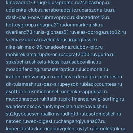
kinozadrot-3.ru
qr-plus-promo.ru
2shizashop.ru
udalenka-club.ru
nerabotaetsite.ru
carszona-bu.ru
dash-cash-now.ru
bravoprod.ru
kinozadrot13.ru
hotteygroup.ru
bagira31.ru
dommarketnsk.ru
dveriland73.ru
nis-glonass51.ru
veles-doroga.ru
tb02.ru
vrema-zdorov.ru
velonik.ru
surgutgloss.ru
nike-air-max-95.ru
nadookna.ru
lubov-pic.ru
mobilreklama.ru
pds-nn.ru
socrat2000.ru
vgurin.ru
spksochi.ru
shkola-klassika.ru
sabeonline.ru
mosoblfencing.ru
masteroptica.ru
lucomoria.ru
iration.ru
devanagari.ru
biblioverde.ru
igro-pictures.ru
dk-tulamash.ru
s-dez-s.ru
peysok.ru
blackcountess.ru
asoftdoc.ru
scifichannel.ru
ocenka-appraisal.ru
mudconnector.ru
hitstih.ru
pik-finance.ru
vip-surfing.ru
wundermoscow.ru
olymp-clan.ru
dr-pavlush.ru
su2lgyoeucscn.ru
allkmv.ru
dhgfd.ru
tesotomeshell.ru
netoen.ru
web-digest.ru
changanqiyuana07.ru
kuper-dostavka.ru
edemvgelen.ru
ytyt.ru
infoelektrik.ru