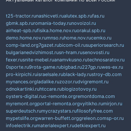
t25-tractor.ru
nashicveti.ru
alutex.spb.ru
fas.ru
gbmk.spb.ru
romania-today.ru
novoizol.ru
airheat-spb.ru
fisika.home.nov.ru
orakul.spb.ru
demo.home.nov.ru
mnso.ru
home.nov.ru
cemko.ru
comp-land.org
7gazet.ru
bicom-oil.ru
superiorsearch.ru
bulgarianedvizhimost.ru
sn-hram.ru
senovosti.ru
fexer.ru
snite-mebel.ru
anamvkusno.ru
technosaratov.ru
0sporte.ru
9rota-game.ru
bigbad.ru
227gp.ru
wes-ex.ru
pro-kirpichi.ru
israelsale.ru
black-lady.ru
stroy-db.com
mynances.org
ladalike.ru
zozor.ru
dvigremont.ru
odnokartinki.ru
htccare.ru
blogizotovoy.ru
oysters-digital.ru
o-remonte.org
remontdoma.com
myremont.org
portal-remonta.org
vyitikho.ru
mirjon.ru
superdeutsch.ru
mycrazystars.ru
filosofyfree.com
mypetslife.org
warren-buffett.org
greleon.com
sp-or.ru
infoelectrik.ru
materialexpert.ru
detkiexpert.ru