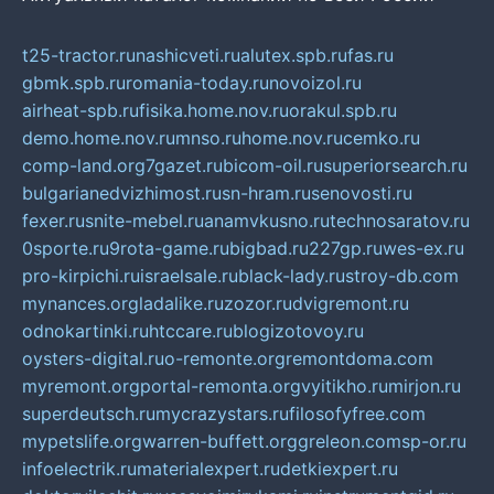
t25-tractor.ru
nashicveti.ru
alutex.spb.ru
fas.ru
gbmk.spb.ru
romania-today.ru
novoizol.ru
airheat-spb.ru
fisika.home.nov.ru
orakul.spb.ru
demo.home.nov.ru
mnso.ru
home.nov.ru
cemko.ru
comp-land.org
7gazet.ru
bicom-oil.ru
superiorsearch.ru
bulgarianedvizhimost.ru
sn-hram.ru
senovosti.ru
fexer.ru
snite-mebel.ru
anamvkusno.ru
technosaratov.ru
0sporte.ru
9rota-game.ru
bigbad.ru
227gp.ru
wes-ex.ru
pro-kirpichi.ru
israelsale.ru
black-lady.ru
stroy-db.com
mynances.org
ladalike.ru
zozor.ru
dvigremont.ru
odnokartinki.ru
htccare.ru
blogizotovoy.ru
oysters-digital.ru
o-remonte.org
remontdoma.com
myremont.org
portal-remonta.org
vyitikho.ru
mirjon.ru
superdeutsch.ru
mycrazystars.ru
filosofyfree.com
mypetslife.org
warren-buffett.org
greleon.com
sp-or.ru
infoelectrik.ru
materialexpert.ru
detkiexpert.ru