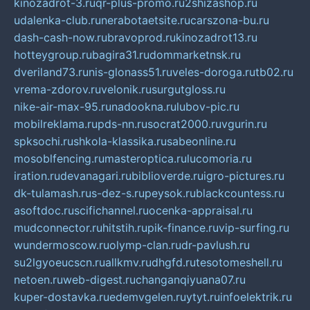
kinozadrot-3.ru
qr-plus-promo.ru
2shizashop.ru
udalenka-club.ru
nerabotaetsite.ru
carszona-bu.ru
dash-cash-now.ru
bravoprod.ru
kinozadrot13.ru
hotteygroup.ru
bagira31.ru
dommarketnsk.ru
dveriland73.ru
nis-glonass51.ru
veles-doroga.ru
tb02.ru
vrema-zdorov.ru
velonik.ru
surgutgloss.ru
nike-air-max-95.ru
nadookna.ru
lubov-pic.ru
mobilreklama.ru
pds-nn.ru
socrat2000.ru
vgurin.ru
spksochi.ru
shkola-klassika.ru
sabeonline.ru
mosoblfencing.ru
masteroptica.ru
lucomoria.ru
iration.ru
devanagari.ru
biblioverde.ru
igro-pictures.ru
dk-tulamash.ru
s-dez-s.ru
peysok.ru
blackcountess.ru
asoftdoc.ru
scifichannel.ru
ocenka-appraisal.ru
mudconnector.ru
hitstih.ru
pik-finance.ru
vip-surfing.ru
wundermoscow.ru
olymp-clan.ru
dr-pavlush.ru
su2lgyoeucscn.ru
allkmv.ru
dhgfd.ru
tesotomeshell.ru
netoen.ru
web-digest.ru
changanqiyuana07.ru
kuper-dostavka.ru
edemvgelen.ru
ytyt.ru
infoelektrik.ru