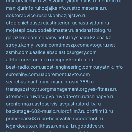
doktorvilechit.ru
vsesvoimirykami.ru
instrumentgid.ru
manikjurinfo.ru
hozjajkainfo.ru
stroimaterials.ru
doktoradvice.ru
selskoehozjajstvo.ru
otopleniehouse.ru
justinterior.ru
chastnyjdom.ru
mojateplica.ru
podelkimaster.ru
landshaftblog.ru
garazhov.com
monamy.net
stroysnami.kz
lcna.kz
stroyu.kz
my-vesta.com
timeszp.com
avtoguru.net
zsmh.com.ua
allcelebsplasticsurgery.com
all-tattoos-for-men.com
poisk-auto.com
best-radio.com.ua
ost-engineering.com
kuryatnik.info
euroshiny.com.ua
poremontuavto.com
searchus-nauti.ru
mirmam.info
smi366.ru
transgazstroy.ru
orgmanagement.org
yes-fitness.ru
xtreme-rp.ru
wasdpvp.ru
voda-otri.ru
tishinapve.ru
orenferma.ru
avtoservis-avgust.ru
lord-tv.ru
backstage-682-music.ru
lordfilm7.ru
lordfilm13.ru
prime-cars63.ru
un-believable.ru
codetool.ru
legardoauto.ru
lithasa.ru
muz-1.ru
gooddver.ru