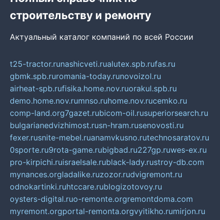
строительству и ремонту
Актуальный каталог компаний по всей России
t25-tractor.ru
nashicveti.ru
alutex.spb.ru
fas.ru
gbmk.spb.ru
romania-today.ru
novoizol.ru
airheat-spb.ru
fisika.home.nov.ru
orakul.spb.ru
demo.home.nov.ru
mnso.ru
home.nov.ru
cemko.ru
comp-land.org
7gazet.ru
bicom-oil.ru
superiorsearch.ru
bulgarianedvizhimost.ru
sn-hram.ru
senovosti.ru
fexer.ru
snite-mebel.ru
anamvkusno.ru
technosaratov.ru
0sporte.ru
9rota-game.ru
bigbad.ru
227gp.ru
wes-ex.ru
pro-kirpichi.ru
israelsale.ru
black-lady.ru
stroy-db.com
mynances.org
ladalike.ru
zozor.ru
dvigremont.ru
odnokartinki.ru
htccare.ru
blogizotovoy.ru
oysters-digital.ru
o-remonte.org
remontdoma.com
myremont.org
portal-remonta.org
vyitikho.ru
mirjon.ru