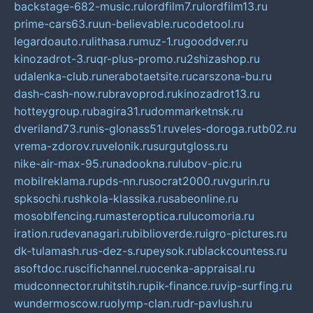
backstage-682-music.ru
lordfilm7.ru
lordfilm13.ru
prime-cars63.ru
un-believable.ru
codetool.ru
legardoauto.ru
lithasa.ru
muz-1.ru
gooddver.ru
kinozadrot-3.ru
qr-plus-promo.ru
2shizashop.ru
udalenka-club.ru
nerabotaetsite.ru
carszona-bu.ru
dash-cash-now.ru
bravoprod.ru
kinozadrot13.ru
hotteygroup.ru
bagira31.ru
dommarketnsk.ru
dveriland73.ru
nis-glonass51.ru
veles-doroga.ru
tb02.ru
vrema-zdorov.ru
velonik.ru
surgutgloss.ru
nike-air-max-95.ru
nadookna.ru
lubov-pic.ru
mobilreklama.ru
pds-nn.ru
socrat2000.ru
vgurin.ru
spksochi.ru
shkola-klassika.ru
sabeonline.ru
mosoblfencing.ru
masteroptica.ru
lucomoria.ru
iration.ru
devanagari.ru
biblioverde.ru
igro-pictures.ru
dk-tulamash.ru
s-dez-s.ru
peysok.ru
blackcountess.ru
asoftdoc.ru
scifichannel.ru
ocenka-appraisal.ru
mudconnector.ru
hitstih.ru
pik-finance.ru
vip-surfing.ru
wundermoscow.ru
olymp-clan.ru
dr-pavlush.ru