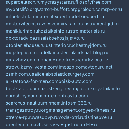
superdeutsch.ru
mycrazystars.ru
filosofyfree.com
mypetslife.org
warren-buffett.org
greleon.com
sp-or.ru
infoelectrik.ru
materialexpert.ru
detkiexpert.ru
doktorvilechit.ru
vsesvoimirykami.ru
instrumentgid.ru
manikjurinfo.ru
hozjajkainfo.ru
stroimaterials.ru
doktoradvice.ru
selskoehozjajstvo.ru
otopleniehouse.ru
justinterior.ru
chastnyjdom.ru
mojateplica.ru
podelkimaster.ru
landshaftblog.ru
garazhov.com
monamy.net
stroysnami.kz
lcna.kz
stroyu.kz
my-vesta.com
timeszp.com
avtoguru.net
zsmh.com.ua
allcelebsplasticsurgery.com
all-tattoos-for-men.com
poisk-auto.com
best-radio.com.ua
ost-engineering.com
kuryatnik.info
euroshiny.com.ua
poremontuavto.com
searchus-nauti.ru
mirmam.info
smi366.ru
transgazstroy.ru
orgmanagement.org
yes-fitness.ru
xtreme-rp.ru
wasdpvp.ru
voda-otri.ru
tishinapve.ru
orenferma.ru
avtoservis-avgust.ru
lord-tv.ru