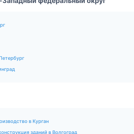
о-Западный федеральный округ
рг
Петербург
инград
оизводство в Курган
онструкция зданий в Волгоград