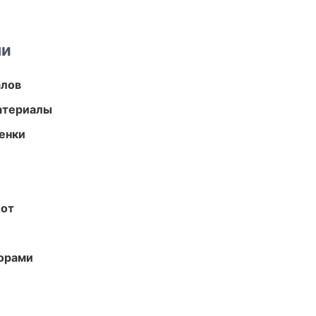
ми
алов
атериалы
енки
бот
торами