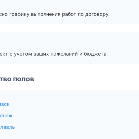
сно графику выполнения работ по договору.
ект с учетом ваших пожеланий и бюджета.
тво полов
евск
ронеж
славль