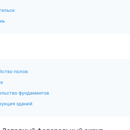
гельск
нь
йство полов
ие
ельство фундаментов
рукция зданий