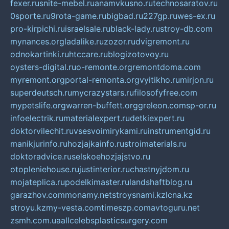
fexer.ru
snite-mebel.ru
anamvkusno.ru
technosaratov.ru
0sporte.ru
9rota-game.ru
bigbad.ru
227gp.ru
wes-ex.ru
pro-kirpichi.ru
israelsale.ru
black-lady.ru
stroy-db.com
mynances.org
ladalike.ru
zozor.ru
dvigremont.ru
odnokartinki.ru
htccare.ru
blogizotovoy.ru
oysters-digital.ru
o-remonte.org
remontdoma.com
myremont.org
portal-remonta.org
vyitikho.ru
mirjon.ru
superdeutsch.ru
mycrazystars.ru
filosofyfree.com
mypetslife.org
warren-buffett.org
greleon.com
sp-or.ru
infoelectrik.ru
materialexpert.ru
detkiexpert.ru
doktorvilechit.ru
vsesvoimirykami.ru
instrumentgid.ru
manikjurinfo.ru
hozjajkainfo.ru
stroimaterials.ru
doktoradvice.ru
selskoehozjajstvo.ru
otopleniehouse.ru
justinterior.ru
chastnyjdom.ru
mojateplica.ru
podelkimaster.ru
landshaftblog.ru
garazhov.com
monamy.net
stroysnami.kz
lcna.kz
stroyu.kz
my-vesta.com
timeszp.com
avtoguru.net
zsmh.com.ua
allcelebsplasticsurgery.com