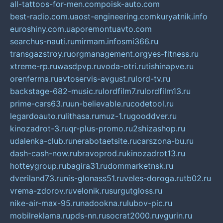
all-tattoos-for-men.com
poisk-auto.com
best-radio.com.ua
ost-engineering.com
kuryatnik.info
euroshiny.com.ua
poremontuavto.com
searchus-nauti.ru
mirmam.info
smi366.ru
transgazstroy.ru
orgmanagement.org
yes-fitness.ru
xtreme-rp.ru
wasdpvp.ru
voda-otri.ru
tishinapve.ru
orenferma.ru
avtoservis-avgust.ru
lord-tv.ru
backstage-682-music.ru
lordfilm7.ru
lordfilm13.ru
prime-cars63.ru
un-believable.ru
codetool.ru
legardoauto.ru
lithasa.ru
muz-1.ru
gooddver.ru
kinozadrot-3.ru
qr-plus-promo.ru
2shizashop.ru
udalenka-club.ru
nerabotaetsite.ru
carszona-bu.ru
dash-cash-now.ru
bravoprod.ru
kinozadrot13.ru
hotteygroup.ru
bagira31.ru
dommarketnsk.ru
dveriland73.ru
nis-glonass51.ru
veles-doroga.ru
tb02.ru
vrema-zdorov.ru
velonik.ru
surgutgloss.ru
nike-air-max-95.ru
nadookna.ru
lubov-pic.ru
mobilreklama.ru
pds-nn.ru
socrat2000.ru
vgurin.ru