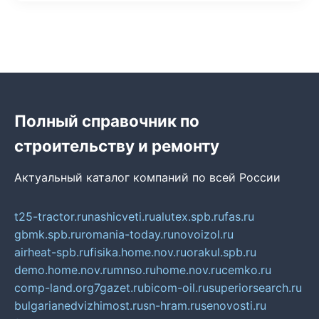
Полный справочник по
строительству и ремонту
Актуальный каталог компаний по всей России
t25-tractor.ru
nashicveti.ru
alutex.spb.ru
fas.ru
gbmk.spb.ru
romania-today.ru
novoizol.ru
airheat-spb.ru
fisika.home.nov.ru
orakul.spb.ru
demo.home.nov.ru
mnso.ru
home.nov.ru
cemko.ru
comp-land.org
7gazet.ru
bicom-oil.ru
superiorsearch.ru
bulgarianedvizhimost.ru
sn-hram.ru
senovosti.ru