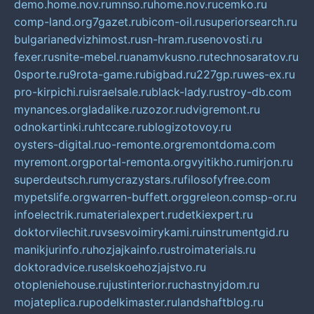
demo.home.nov.ru
mnso.ru
home.nov.ru
cemko.ru
comp-land.org
7gazet.ru
bicom-oil.ru
superiorsearch.ru
bulgarianedvizhimost.ru
sn-hram.ru
senovosti.ru
fexer.ru
snite-mebel.ru
anamvkusno.ru
technosaratov.ru
0sporte.ru
9rota-game.ru
bigbad.ru
227gp.ru
wes-ex.ru
pro-kirpichi.ru
israelsale.ru
black-lady.ru
stroy-db.com
mynances.org
ladalike.ru
zozor.ru
dvigremont.ru
odnokartinki.ru
htccare.ru
blogizotovoy.ru
oysters-digital.ru
o-remonte.org
remontdoma.com
myremont.org
portal-remonta.org
vyitikho.ru
mirjon.ru
superdeutsch.ru
mycrazystars.ru
filosofyfree.com
mypetslife.org
warren-buffett.org
greleon.com
sp-or.ru
infoelectrik.ru
materialexpert.ru
detkiexpert.ru
doktorvilechit.ru
vsesvoimirykami.ru
instrumentgid.ru
manikjurinfo.ru
hozjajkainfo.ru
stroimaterials.ru
doktoradvice.ru
selskoehozjajstvo.ru
otopleniehouse.ru
justinterior.ru
chastnyjdom.ru
mojateplica.ru
podelkimaster.ru
landshaftblog.ru