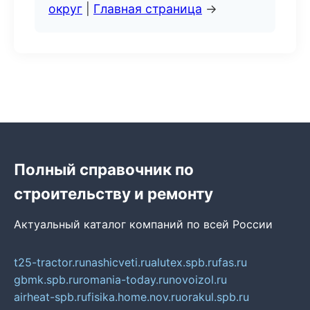
округ
|
Главная страница
→
Полный справочник по
строительству и ремонту
Актуальный каталог компаний по всей России
t25-tractor.ru
nashicveti.ru
alutex.spb.ru
fas.ru
gbmk.spb.ru
romania-today.ru
novoizol.ru
airheat-spb.ru
fisika.home.nov.ru
orakul.spb.ru