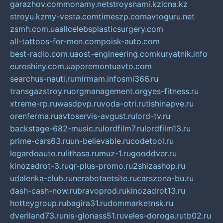
garazhov.com
monamy.net
stroysnami.kz
lcna.kz
stroyu.kz
my-vesta.com
timeszp.com
avtoguru.net
zsmh.com.ua
allcelebsplasticsurgery.com
all-tattoos-for-men.com
poisk-auto.com
best-radio.com.ua
ost-engineering.com
kuryatnik.info
euroshiny.com.ua
poremontuavto.com
searchus-nauti.ru
mirmam.info
smi366.ru
transgazstroy.ru
orgmanagement.org
yes-fitness.ru
xtreme-rp.ru
wasdpvp.ru
voda-otri.ru
tishinapve.ru
orenferma.ru
avtoservis-avgust.ru
lord-tv.ru
backstage-682-music.ru
lordfilm7.ru
lordfilm13.ru
prime-cars63.ru
un-believable.ru
codetool.ru
legardoauto.ru
lithasa.ru
muz-1.ru
gooddver.ru
kinozadrot-3.ru
qr-plus-promo.ru
2shizashop.ru
udalenka-club.ru
nerabotaetsite.ru
carszona-bu.ru
dash-cash-now.ru
bravoprod.ru
kinozadrot13.ru
hotteygroup.ru
bagira31.ru
dommarketnsk.ru
dveriland73.ru
nis-glonass51.ru
veles-doroga.ru
tb02.ru