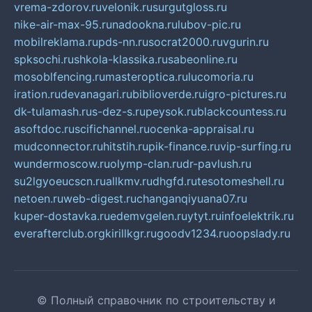
vrema-zdorov.ru
velonik.ru
surgutgloss.ru
nike-air-max-95.ru
nadookna.ru
lubov-pic.ru
mobilreklama.ru
pds-nn.ru
socrat2000.ru
vgurin.ru
spksochi.ru
shkola-klassika.ru
sabeonline.ru
mosoblfencing.ru
masteroptica.ru
lucomoria.ru
iration.ru
devanagari.ru
biblioverde.ru
igro-pictures.ru
dk-tulamash.ru
s-dez-s.ru
peysok.ru
blackcountess.ru
asoftdoc.ru
scifichannel.ru
ocenka-appraisal.ru
mudconnector.ru
hitstih.ru
pik-finance.ru
vip-surfing.ru
wundermoscow.ru
olymp-clan.ru
dr-pavlush.ru
su2lgyoeucscn.ru
allkmv.ru
dhgfd.ru
tesotomeshell.ru
netoen.ru
web-digest.ru
changanqiyuana07.ru
kuper-dostavka.ru
edemvgelen.ru
ytyt.ru
infoelektrik.ru
everafterclub.org
kirillkgr.ru
goodv1234.ru
oopslady.ru
© Полный справочник по строительству и