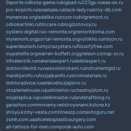
0sporte.ru
9rota-game.ru
bigbad.ru
227gp.ru
wes-ex.ru
pro-kirpichi.ru
israelsale.ru
black-lady.ru
stroy-db.com
mynances.org
ladalike.ru
zozor.ru
dvigremont.ru
odnokartinki.ru
htccare.ru
blogizotovoy.ru
oysters-digital.ru
o-remonte.org
remontdoma.com
myremont.org
portal-remonta.org
vyitikho.ru
mirjon.ru
superdeutsch.ru
mycrazystars.ru
filosofyfree.com
mypetslife.org
warren-buffett.org
greleon.com
sp-or.ru
infoelectrik.ru
materialexpert.ru
detkiexpert.ru
doktorvilechit.ru
vsesvoimirykami.ru
instrumentgid.ru
manikjurinfo.ru
hozjajkainfo.ru
stroimaterials.ru
doktoradvice.ru
selskoehozjajstvo.ru
otopleniehouse.ru
justinterior.ru
chastnyjdom.ru
mojateplica.ru
podelkimaster.ru
landshaftblog.ru
garazhov.com
monamy.net
stroysnami.kz
lcna.kz
stroyu.kz
my-vesta.com
timeszp.com
avtoguru.net
zsmh.com.ua
allcelebsplasticsurgery.com
all-tattoos-for-men.com
poisk-auto.com