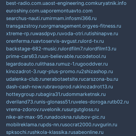
best-radio.com.ua
ost-engineering.com
kuryatnik.info
euroshiny.com.ua
poremontuavto.com
searchus-nauti.ru
mirmam.info
smi366.ru
transgazstroy.ru
orgmanagement.org
yes-fitness.ru
xtreme-rp.ru
wasdpvp.ru
voda-otri.ru
tishinapve.ru
orenferma.ru
avtoservis-avgust.ru
lord-tv.ru
backstage-682-music.ru
lordfilm7.ru
lordfilm13.ru
prime-cars63.ru
un-believable.ru
codetool.ru
legardoauto.ru
lithasa.ru
muz-1.ru
gooddver.ru
kinozadrot-3.ru
qr-plus-promo.ru
2shizashop.ru
udalenka-club.ru
nerabotaetsite.ru
carszona-bu.ru
dash-cash-now.ru
bravoprod.ru
kinozadrot13.ru
hotteygroup.ru
bagira31.ru
dommarketnsk.ru
dveriland73.ru
nis-glonass51.ru
veles-doroga.ru
tb02.ru
vrema-zdorov.ru
velonik.ru
surgutgloss.ru
nike-air-max-95.ru
nadookna.ru
lubov-pic.ru
mobilreklama.ru
pds-nn.ru
socrat2000.ru
vgurin.ru
spksochi.ru
shkola-klassika.ru
sabeonline.ru