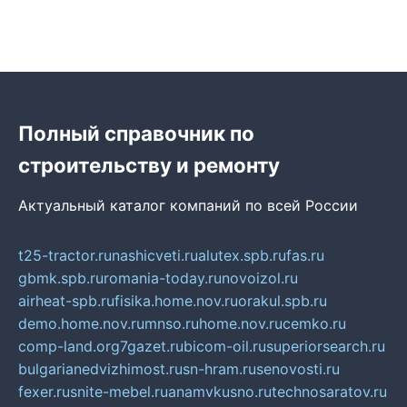
Полный справочник по
строительству и ремонту
Актуальный каталог компаний по всей России
t25-tractor.ru
nashicveti.ru
alutex.spb.ru
fas.ru
gbmk.spb.ru
romania-today.ru
novoizol.ru
airheat-spb.ru
fisika.home.nov.ru
orakul.spb.ru
demo.home.nov.ru
mnso.ru
home.nov.ru
cemko.ru
comp-land.org
7gazet.ru
bicom-oil.ru
superiorsearch.ru
bulgarianedvizhimost.ru
sn-hram.ru
senovosti.ru
fexer.ru
snite-mebel.ru
anamvkusno.ru
technosaratov.ru