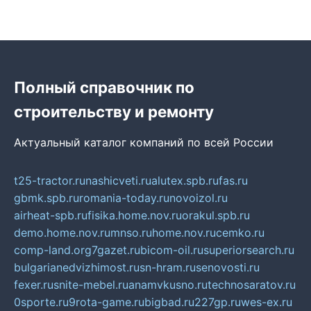
Полный справочник по
строительству и ремонту
Актуальный каталог компаний по всей России
t25-tractor.ru
nashicveti.ru
alutex.spb.ru
fas.ru
gbmk.spb.ru
romania-today.ru
novoizol.ru
airheat-spb.ru
fisika.home.nov.ru
orakul.spb.ru
demo.home.nov.ru
mnso.ru
home.nov.ru
cemko.ru
comp-land.org
7gazet.ru
bicom-oil.ru
superiorsearch.ru
bulgarianedvizhimost.ru
sn-hram.ru
senovosti.ru
fexer.ru
snite-mebel.ru
anamvkusno.ru
technosaratov.ru
0sporte.ru
9rota-game.ru
bigbad.ru
227gp.ru
wes-ex.ru