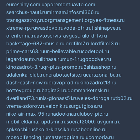
euroshiny.com.ua
poremontuavto.com
searchus-nauti.ru
mirmam.info
smi366.ru
transgazstroy.ru
orgmanagement.org
yes-fitness.ru
xtreme-rp.ru
wasdpvp.ru
voda-otri.ru
tishinapve.ru
orenferma.ru
avtoservis-avgust.ru
lord-tv.ru
backstage-682-music.ru
lordfilm7.ru
lordfilm13.ru
prime-cars63.ru
un-believable.ru
codetool.ru
legardoauto.ru
lithasa.ru
muz-1.ru
gooddver.ru
kinozadrot-3.ru
qr-plus-promo.ru
2shizashop.ru
udalenka-club.ru
nerabotaetsite.ru
carszona-bu.ru
dash-cash-now.ru
bravoprod.ru
kinozadrot13.ru
hotteygroup.ru
bagira31.ru
dommarketnsk.ru
dveriland73.ru
nis-glonass51.ru
veles-doroga.ru
tb02.ru
vrema-zdorov.ru
velonik.ru
surgutgloss.ru
nike-air-max-95.ru
nadookna.ru
lubov-pic.ru
mobilreklama.ru
pds-nn.ru
socrat2000.ru
vgurin.ru
spksochi.ru
shkola-klassika.ru
sabeonline.ru
mosoblfencing.ru
masteroptica.ru
lucomoria.ru