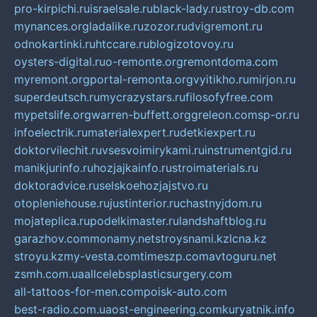
pro-kirpichi.ru
israelsale.ru
black-lady.ru
stroy-db.com
mynances.org
ladalike.ru
zozor.ru
dvigremont.ru
odnokartinki.ru
htccare.ru
blogizotovoy.ru
oysters-digital.ru
o-remonte.org
remontdoma.com
myremont.org
portal-remonta.org
vyitikho.ru
mirjon.ru
superdeutsch.ru
mycrazystars.ru
filosofyfree.com
mypetslife.org
warren-buffett.org
greleon.com
sp-or.ru
infoelectrik.ru
materialexpert.ru
detkiexpert.ru
doktorvilechit.ru
vsesvoimirykami.ru
instrumentgid.ru
manikjurinfo.ru
hozjajkainfo.ru
stroimaterials.ru
doktoradvice.ru
selskoehozjajstvo.ru
otopleniehouse.ru
justinterior.ru
chastnyjdom.ru
mojateplica.ru
podelkimaster.ru
landshaftblog.ru
garazhov.com
monamy.net
stroysnami.kz
lcna.kz
stroyu.kz
my-vesta.com
timeszp.com
avtoguru.net
zsmh.com.ua
allcelebsplasticsurgery.com
all-tattoos-for-men.com
poisk-auto.com
best-radio.com.ua
ost-engineering.com
kuryatnik.info