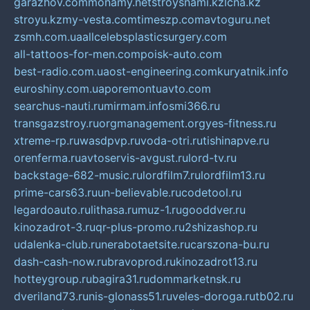
garazhov.com
monamy.net
stroysnami.kz
lcna.kz
stroyu.kz
my-vesta.com
timeszp.com
avtoguru.net
zsmh.com.ua
allcelebsplasticsurgery.com
all-tattoos-for-men.com
poisk-auto.com
best-radio.com.ua
ost-engineering.com
kuryatnik.info
euroshiny.com.ua
poremontuavto.com
searchus-nauti.ru
mirmam.info
smi366.ru
transgazstroy.ru
orgmanagement.org
yes-fitness.ru
xtreme-rp.ru
wasdpvp.ru
voda-otri.ru
tishinapve.ru
orenferma.ru
avtoservis-avgust.ru
lord-tv.ru
backstage-682-music.ru
lordfilm7.ru
lordfilm13.ru
prime-cars63.ru
un-believable.ru
codetool.ru
legardoauto.ru
lithasa.ru
muz-1.ru
gooddver.ru
kinozadrot-3.ru
qr-plus-promo.ru
2shizashop.ru
udalenka-club.ru
nerabotaetsite.ru
carszona-bu.ru
dash-cash-now.ru
bravoprod.ru
kinozadrot13.ru
hotteygroup.ru
bagira31.ru
dommarketnsk.ru
dveriland73.ru
nis-glonass51.ru
veles-doroga.ru
tb02.ru