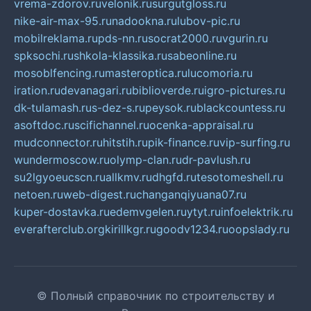
vrema-zdorov.ru
velonik.ru
surgutgloss.ru
nike-air-max-95.ru
nadookna.ru
lubov-pic.ru
mobilreklama.ru
pds-nn.ru
socrat2000.ru
vgurin.ru
spksochi.ru
shkola-klassika.ru
sabeonline.ru
mosoblfencing.ru
masteroptica.ru
lucomoria.ru
iration.ru
devanagari.ru
biblioverde.ru
igro-pictures.ru
dk-tulamash.ru
s-dez-s.ru
peysok.ru
blackcountess.ru
asoftdoc.ru
scifichannel.ru
ocenka-appraisal.ru
mudconnector.ru
hitstih.ru
pik-finance.ru
vip-surfing.ru
wundermoscow.ru
olymp-clan.ru
dr-pavlush.ru
su2lgyoeucscn.ru
allkmv.ru
dhgfd.ru
tesotomeshell.ru
netoen.ru
web-digest.ru
changanqiyuana07.ru
kuper-dostavka.ru
edemvgelen.ru
ytyt.ru
infoelektrik.ru
everafterclub.org
kirillkgr.ru
goodv1234.ru
oopslady.ru
© Полный справочник по строительству и