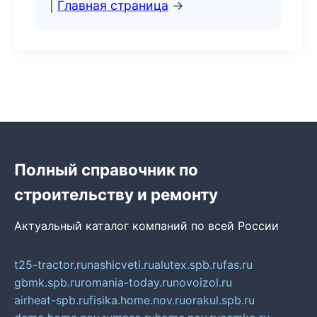
|
Главная страница
→
Полный справочник по
строительству и ремонту
Актуальный каталог компаний по всей России
t25-tractor.ru
nashicveti.ru
alutex.spb.ru
fas.ru
gbmk.spb.ru
romania-today.ru
novoizol.ru
airheat-spb.ru
fisika.home.nov.ru
orakul.spb.ru