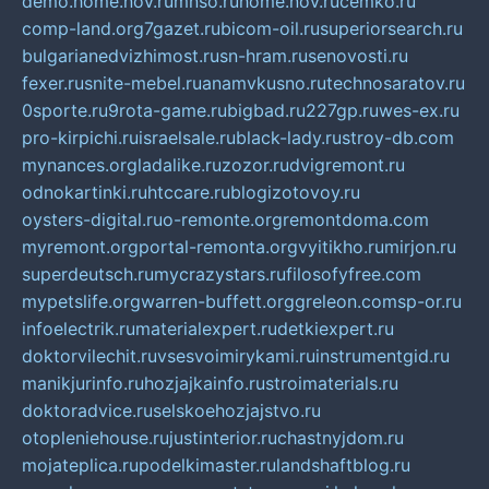
demo.home.nov.ru
mnso.ru
home.nov.ru
cemko.ru
comp-land.org
7gazet.ru
bicom-oil.ru
superiorsearch.ru
bulgarianedvizhimost.ru
sn-hram.ru
senovosti.ru
fexer.ru
snite-mebel.ru
anamvkusno.ru
technosaratov.ru
0sporte.ru
9rota-game.ru
bigbad.ru
227gp.ru
wes-ex.ru
pro-kirpichi.ru
israelsale.ru
black-lady.ru
stroy-db.com
mynances.org
ladalike.ru
zozor.ru
dvigremont.ru
odnokartinki.ru
htccare.ru
blogizotovoy.ru
oysters-digital.ru
o-remonte.org
remontdoma.com
myremont.org
portal-remonta.org
vyitikho.ru
mirjon.ru
superdeutsch.ru
mycrazystars.ru
filosofyfree.com
mypetslife.org
warren-buffett.org
greleon.com
sp-or.ru
infoelectrik.ru
materialexpert.ru
detkiexpert.ru
doktorvilechit.ru
vsesvoimirykami.ru
instrumentgid.ru
manikjurinfo.ru
hozjajkainfo.ru
stroimaterials.ru
doktoradvice.ru
selskoehozjajstvo.ru
otopleniehouse.ru
justinterior.ru
chastnyjdom.ru
mojateplica.ru
podelkimaster.ru
landshaftblog.ru