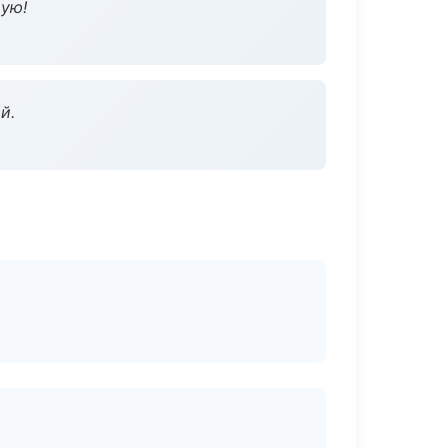
дую!
й.