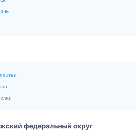
ьск
зань
 плитки
лка
делка
лжский федеральный округ