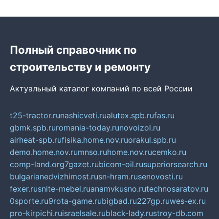
Полный справочник по
строительству и ремонту
Актуальный каталог компаний по всей России
t25-tractor.ru
nashicveti.ru
alutex.spb.ru
fas.ru
gbmk.spb.ru
romania-today.ru
novoizol.ru
airheat-spb.ru
fisika.home.nov.ru
orakul.spb.ru
demo.home.nov.ru
mnso.ru
home.nov.ru
cemko.ru
comp-land.org
7gazet.ru
bicom-oil.ru
superiorsearch.ru
bulgarianedvizhimost.ru
sn-hram.ru
senovosti.ru
fexer.ru
snite-mebel.ru
anamvkusno.ru
technosaratov.ru
0sporte.ru
9rota-game.ru
bigbad.ru
227gp.ru
wes-ex.ru
pro-kirpichi.ru
israelsale.ru
black-lady.ru
stroy-db.com