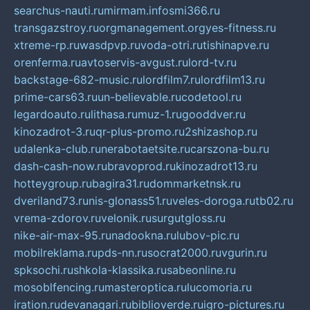
searchus-nauti.ru
mirmam.info
smi366.ru
transgazstroy.ru
orgmanagement.org
yes-fitness.ru
xtreme-rp.ru
wasdpvp.ru
voda-otri.ru
tishinapve.ru
orenferma.ru
avtoservis-avgust.ru
lord-tv.ru
backstage-682-music.ru
lordfilm7.ru
lordfilm13.ru
prime-cars63.ru
un-believable.ru
codetool.ru
legardoauto.ru
lithasa.ru
muz-1.ru
gooddver.ru
kinozadrot-3.ru
qr-plus-promo.ru
2shizashop.ru
udalenka-club.ru
nerabotaetsite.ru
carszona-bu.ru
dash-cash-now.ru
bravoprod.ru
kinozadrot13.ru
hotteygroup.ru
bagira31.ru
dommarketnsk.ru
dveriland73.ru
nis-glonass51.ru
veles-doroga.ru
tb02.ru
vrema-zdorov.ru
velonik.ru
surgutgloss.ru
nike-air-max-95.ru
nadookna.ru
lubov-pic.ru
mobilreklama.ru
pds-nn.ru
socrat2000.ru
vgurin.ru
spksochi.ru
shkola-klassika.ru
sabeonline.ru
mosoblfencing.ru
masteroptica.ru
lucomoria.ru
iration.ru
devanagari.ru
biblioverde.ru
igro-pictures.ru