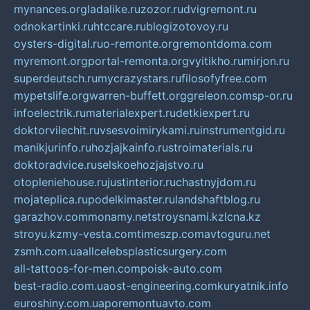
mynances.org
ladalike.ru
zozor.ru
dvigremont.ru
odnokartinki.ru
htccare.ru
blogizotovoy.ru
oysters-digital.ru
o-remonte.org
remontdoma.com
myremont.org
portal-remonta.org
vyitikho.ru
mirjon.ru
superdeutsch.ru
mycrazystars.ru
filosofyfree.com
mypetslife.org
warren-buffett.org
greleon.com
sp-or.ru
infoelectrik.ru
materialexpert.ru
detkiexpert.ru
doktorvilechit.ru
vsesvoimirykami.ru
instrumentgid.ru
manikjurinfo.ru
hozjajkainfo.ru
stroimaterials.ru
doktoradvice.ru
selskoehozjajstvo.ru
otopleniehouse.ru
justinterior.ru
chastnyjdom.ru
mojateplica.ru
podelkimaster.ru
landshaftblog.ru
garazhov.com
monamy.net
stroysnami.kz
lcna.kz
stroyu.kz
my-vesta.com
timeszp.com
avtoguru.net
zsmh.com.ua
allcelebsplasticsurgery.com
all-tattoos-for-men.com
poisk-auto.com
best-radio.com.ua
ost-engineering.com
kuryatnik.info
euroshiny.com.ua
poremontuavto.com