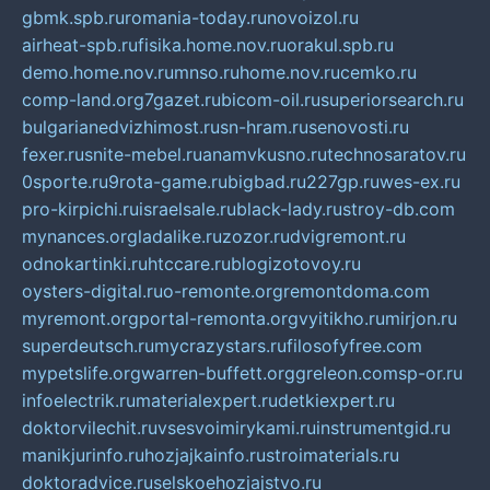
gbmk.spb.ru
romania-today.ru
novoizol.ru
airheat-spb.ru
fisika.home.nov.ru
orakul.spb.ru
demo.home.nov.ru
mnso.ru
home.nov.ru
cemko.ru
comp-land.org
7gazet.ru
bicom-oil.ru
superiorsearch.ru
bulgarianedvizhimost.ru
sn-hram.ru
senovosti.ru
fexer.ru
snite-mebel.ru
anamvkusno.ru
technosaratov.ru
0sporte.ru
9rota-game.ru
bigbad.ru
227gp.ru
wes-ex.ru
pro-kirpichi.ru
israelsale.ru
black-lady.ru
stroy-db.com
mynances.org
ladalike.ru
zozor.ru
dvigremont.ru
odnokartinki.ru
htccare.ru
blogizotovoy.ru
oysters-digital.ru
o-remonte.org
remontdoma.com
myremont.org
portal-remonta.org
vyitikho.ru
mirjon.ru
superdeutsch.ru
mycrazystars.ru
filosofyfree.com
mypetslife.org
warren-buffett.org
greleon.com
sp-or.ru
infoelectrik.ru
materialexpert.ru
detkiexpert.ru
doktorvilechit.ru
vsesvoimirykami.ru
instrumentgid.ru
manikjurinfo.ru
hozjajkainfo.ru
stroimaterials.ru
doktoradvice.ru
selskoehozjajstvo.ru