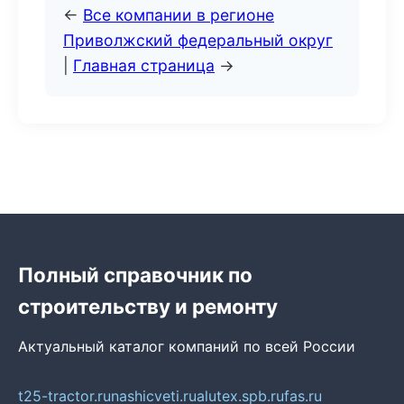
←
Все компании в регионе
Приволжский федеральный округ
|
Главная страница
→
Полный справочник по
строительству и ремонту
Актуальный каталог компаний по всей России
t25-tractor.ru
nashicveti.ru
alutex.spb.ru
fas.ru