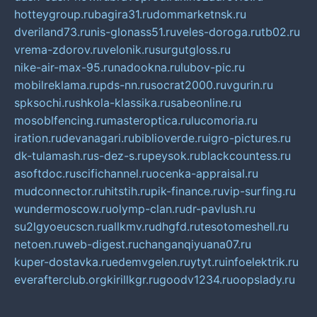
hotteygroup.ru
bagira31.ru
dommarketnsk.ru
dveriland73.ru
nis-glonass51.ru
veles-doroga.ru
tb02.ru
vrema-zdorov.ru
velonik.ru
surgutgloss.ru
nike-air-max-95.ru
nadookna.ru
lubov-pic.ru
mobilreklama.ru
pds-nn.ru
socrat2000.ru
vgurin.ru
spksochi.ru
shkola-klassika.ru
sabeonline.ru
mosoblfencing.ru
masteroptica.ru
lucomoria.ru
iration.ru
devanagari.ru
biblioverde.ru
igro-pictures.ru
dk-tulamash.ru
s-dez-s.ru
peysok.ru
blackcountess.ru
asoftdoc.ru
scifichannel.ru
ocenka-appraisal.ru
mudconnector.ru
hitstih.ru
pik-finance.ru
vip-surfing.ru
wundermoscow.ru
olymp-clan.ru
dr-pavlush.ru
su2lgyoeucscn.ru
allkmv.ru
dhgfd.ru
tesotomeshell.ru
netoen.ru
web-digest.ru
changanqiyuana07.ru
kuper-dostavka.ru
edemvgelen.ru
ytyt.ru
infoelektrik.ru
everafterclub.org
kirillkgr.ru
goodv1234.ru
oopslady.ru