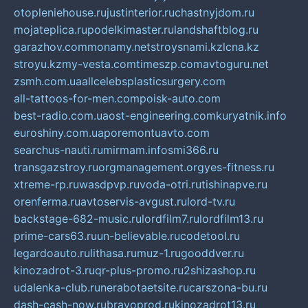
otopleniehouse.ru
justinterior.ru
chastnyjdom.ru
mojateplica.ru
podelkimaster.ru
landshaftblog.ru
garazhov.com
monamy.net
stroysnami.kz
lcna.kz
stroyu.kz
my-vesta.com
timeszp.com
avtoguru.net
zsmh.com.ua
allcelebsplasticsurgery.com
all-tattoos-for-men.com
poisk-auto.com
best-radio.com.ua
ost-engineering.com
kuryatnik.info
euroshiny.com.ua
poremontuavto.com
searchus-nauti.ru
mirmam.info
smi366.ru
transgazstroy.ru
orgmanagement.org
yes-fitness.ru
xtreme-rp.ru
wasdpvp.ru
voda-otri.ru
tishinapve.ru
orenferma.ru
avtoservis-avgust.ru
lord-tv.ru
backstage-682-music.ru
lordfilm7.ru
lordfilm13.ru
prime-cars63.ru
un-believable.ru
codetool.ru
legardoauto.ru
lithasa.ru
muz-1.ru
gooddver.ru
kinozadrot-3.ru
qr-plus-promo.ru
2shizashop.ru
udalenka-club.ru
nerabotaetsite.ru
carszona-bu.ru
dash-cash-now.ru
bravoprod.ru
kinozadrot13.ru