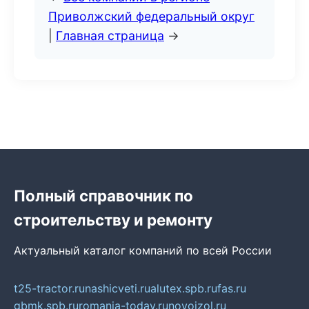
Приволжский федеральный округ
|
Главная страница
→
Полный справочник по
строительству и ремонту
Актуальный каталог компаний по всей России
t25-tractor.ru
nashicveti.ru
alutex.spb.ru
fas.ru
gbmk.spb.ru
romania-today.ru
novoizol.ru