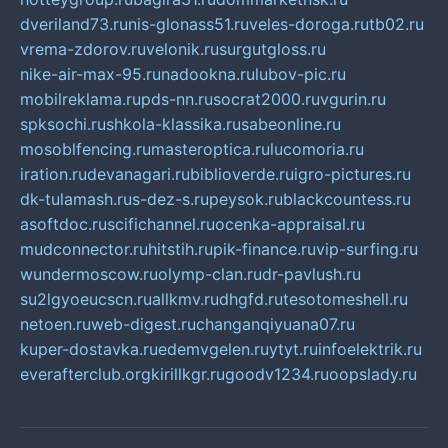
dveriland73.ru
nis-glonass51.ru
veles-doroga.ru
tb02.ru
vrema-zdorov.ru
velonik.ru
surgutgloss.ru
nike-air-max-95.ru
nadookna.ru
lubov-pic.ru
mobilreklama.ru
pds-nn.ru
socrat2000.ru
vgurin.ru
spksochi.ru
shkola-klassika.ru
sabeonline.ru
mosoblfencing.ru
masteroptica.ru
lucomoria.ru
iration.ru
devanagari.ru
biblioverde.ru
igro-pictures.ru
dk-tulamash.ru
s-dez-s.ru
peysok.ru
blackcountess.ru
asoftdoc.ru
scifichannel.ru
ocenka-appraisal.ru
mudconnector.ru
hitstih.ru
pik-finance.ru
vip-surfing.ru
wundermoscow.ru
olymp-clan.ru
dr-pavlush.ru
su2lgyoeucscn.ru
allkmv.ru
dhgfd.ru
tesotomeshell.ru
netoen.ru
web-digest.ru
changanqiyuana07.ru
kuper-dostavka.ru
edemvgelen.ru
ytyt.ru
infoelektrik.ru
everafterclub.org
kirillkgr.ru
goodv1234.ru
oopslady.ru