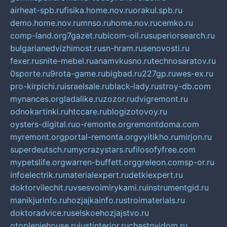
airheat-spb.ru
fisika.home.nov.ru
orakul.spb.ru
demo.home.nov.ru
mnso.ru
home.nov.ru
cemko.ru
comp-land.org
7gazet.ru
bicom-oil.ru
superiorsearch.ru
bulgarianedvizhimost.ru
sn-hram.ru
senovosti.ru
fexer.ru
snite-mebel.ru
anamvkusno.ru
technosaratov.ru
0sporte.ru
9rota-game.ru
bigbad.ru
227gp.ru
wes-ex.ru
pro-kirpichi.ru
israelsale.ru
black-lady.ru
stroy-db.com
mynances.org
ladalike.ru
zozor.ru
dvigremont.ru
odnokartinki.ru
htccare.ru
blogizotovoy.ru
oysters-digital.ru
o-remonte.org
remontdoma.com
myremont.org
portal-remonta.org
vyitikho.ru
mirjon.ru
superdeutsch.ru
mycrazystars.ru
filosofyfree.com
mypetslife.org
warren-buffett.org
greleon.com
sp-or.ru
infoelectrik.ru
materialexpert.ru
detkiexpert.ru
doktorvilechit.ru
vsesvoimirykami.ru
instrumentgid.ru
manikjurinfo.ru
hozjajkainfo.ru
stroimaterials.ru
doktoradvice.ru
selskoehozjajstvo.ru
otopleniehouse.ru
justinterior.ru
chastnyjdom.ru