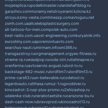
mojateplica.ru
podelkimaster.ru
landshaftblog.ru
garazhov.com
monamy.net
stroysnami.kz
lcna.kz
stroyu.kz
my-vesta.com
timeszp.com
avtoguru.net
zsmh.com.ua
allcelebsplasticsurgery.com
all-tattoos-for-men.com
poisk-auto.com
best-radio.com.ua
ost-engineering.com
kuryatnik.info
euroshiny.com.ua
poremontuavto.com
searchus-nauti.ru
mirmam.info
smi366.ru
transgazstroy.ru
orgmanagement.org
yes-fitness.ru
xtreme-rp.ru
wasdpvp.ru
voda-otri.ru
tishinapve.ru
orenferma.ru
avtoservis-avgust.ru
lord-tv.ru
backstage-682-music.ru
lordfilm7.ru
lordfilm13.ru
prime-cars63.ru
un-believable.ru
codetool.ru
legardoauto.ru
lithasa.ru
muz-1.ru
gooddver.ru
kinozadrot-3.ru
qr-plus-promo.ru
2shizashop.ru
udalenka-club.ru
nerabotaetsite.ru
carszona-bu.ru
dash-cash-now.ru
bravoprod.ru
kinozadrot13.ru
hotteygroup.ru
bagira31.ru
dommarketnsk.ru