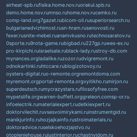
airheat-spb.ru
fisika.home.nov.ru
orakul.spb.ru
demo.home.nov.ru
mnso.ru
home.nov.ru
cemko.ru
comp-land.org
7gazet.ru
bicom-oil.ru
superiorsearch.ru
bulgarianedvizhimost.ru
sn-hram.ru
senovosti.ru
fexer.ru
snite-mebel.ru
anamvkusno.ru
technosaratov.ru
0sporte.ru
9rota-game.ru
bigbad.ru
227gp.ru
wes-ex.ru
pro-kirpichi.ru
israelsale.ru
black-lady.ru
stroy-db.com
mynances.org
ladalike.ru
zozor.ru
dvigremont.ru
odnokartinki.ru
htccare.ru
blogizotovoy.ru
oysters-digital.ru
o-remonte.org
remontdoma.com
myremont.org
portal-remonta.org
vyitikho.ru
mirjon.ru
superdeutsch.ru
mycrazystars.ru
filosofyfree.com
mypetslife.org
warren-buffett.org
greleon.com
sp-or.ru
infoelectrik.ru
materialexpert.ru
detkiexpert.ru
doktorvilechit.ru
vsesvoimirykami.ru
instrumentgid.ru
manikjurinfo.ru
hozjajkainfo.ru
stroimaterials.ru
doktoradvice.ru
selskoehozjajstvo.ru
otopleniehouse.ru
justinterior.ru
chastnyjdom.ru