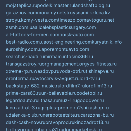
mojateplica.ru
podelkimaster.ru
landshaftblog.ru
garazhov.com
monamy.net
stroysnami.kz
lcna.kz
stroyu.kz
my-vesta.com
timeszp.com
avtoguru.net
zsmh.com.ua
allcelebsplasticsurgery.com
all-tattoos-for-men.com
poisk-auto.com
best-radio.com.ua
ost-engineering.com
kuryatnik.info
euroshiny.com.ua
poremontuavto.com
searchus-nauti.ru
mirmam.info
smi366.ru
transgazstroy.ru
orgmanagement.org
yes-fitness.ru
xtreme-rp.ru
wasdpvp.ru
voda-otri.ru
tishinapve.ru
orenferma.ru
avtoservis-avgust.ru
lord-tv.ru
backstage-682-music.ru
lordfilm7.ru
lordfilm13.ru
prime-cars63.ru
un-believable.ru
codetool.ru
legardoauto.ru
lithasa.ru
muz-1.ru
gooddver.ru
kinozadrot-3.ru
qr-plus-promo.ru
2shizashop.ru
udalenka-club.ru
nerabotaetsite.ru
carszona-bu.ru
dash-cash-now.ru
bravoprod.ru
kinozadrot13.ru
hotteygroup.ru
bagira31.ru
dommarketnsk.ru