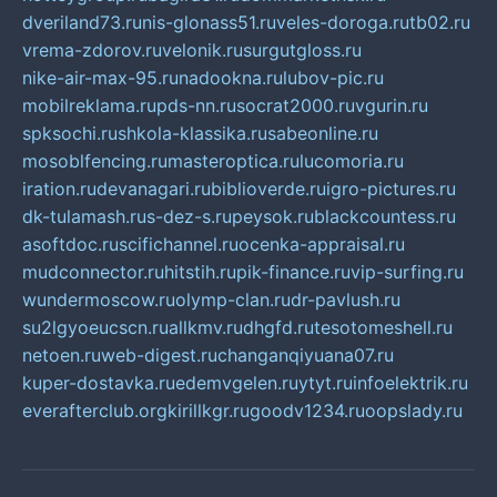
dveriland73.ru
nis-glonass51.ru
veles-doroga.ru
tb02.ru
vrema-zdorov.ru
velonik.ru
surgutgloss.ru
nike-air-max-95.ru
nadookna.ru
lubov-pic.ru
mobilreklama.ru
pds-nn.ru
socrat2000.ru
vgurin.ru
spksochi.ru
shkola-klassika.ru
sabeonline.ru
mosoblfencing.ru
masteroptica.ru
lucomoria.ru
iration.ru
devanagari.ru
biblioverde.ru
igro-pictures.ru
dk-tulamash.ru
s-dez-s.ru
peysok.ru
blackcountess.ru
asoftdoc.ru
scifichannel.ru
ocenka-appraisal.ru
mudconnector.ru
hitstih.ru
pik-finance.ru
vip-surfing.ru
wundermoscow.ru
olymp-clan.ru
dr-pavlush.ru
su2lgyoeucscn.ru
allkmv.ru
dhgfd.ru
tesotomeshell.ru
netoen.ru
web-digest.ru
changanqiyuana07.ru
kuper-dostavka.ru
edemvgelen.ru
ytyt.ru
infoelektrik.ru
everafterclub.org
kirillkgr.ru
goodv1234.ru
oopslady.ru