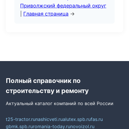
Приволжский федеральный округ
|
Главная страница
→
Полный справочник по
строительству и ремонту
Актуальный каталог компаний по всей России
t25-tractor.ru
nashicveti.ru
alutex.spb.ru
fas.ru
gbmk.spb.ru
romania-today.ru
novoizol.ru