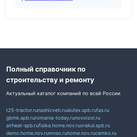
Полный справочник по
строительству и ремонту
Актуальный каталог компаний по всей России
t25-tractor.ru
nashicveti.ru
alutex.spb.ru
fas.ru
gbmk.spb.ru
romania-today.ru
novoizol.ru
airheat-spb.ru
fisika.home.nov.ru
orakul.spb.ru
demo.home.nov.ru
mnso.ru
home.nov.ru
cemko.ru