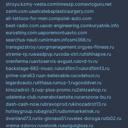
stroyu.kz
my-vesta.com
timeszp.com
avtoguru.net
zsmh.com.ua
allcelebsplasticsurgery.com
all-tattoos-for-men.com
poisk-auto.com
best-radio.com.ua
ost-engineering.com
kuryatnik.info
euroshiny.com.ua
poremontuavto.com
searchus-nauti.ru
mirmam.info
smi366.ru
transgazstroy.ru
orgmanagement.org
yes-fitness.ru
xtreme-rp.ru
wasdpvp.ru
voda-otri.ru
tishinapve.ru
orenferma.ru
avtoservis-avgust.ru
lord-tv.ru
backstage-682-music.ru
lordfilm7.ru
lordfilm13.ru
prime-cars63.ru
un-believable.ru
codetool.ru
legardoauto.ru
lithasa.ru
muz-1.ru
gooddver.ru
kinozadrot-3.ru
qr-plus-promo.ru
2shizashop.ru
udalenka-club.ru
nerabotaetsite.ru
carszona-bu.ru
dash-cash-now.ru
bravoprod.ru
kinozadrot13.ru
hotteygroup.ru
bagira31.ru
dommarketnsk.ru
dveriland73.ru
nis-glonass51.ru
veles-doroga.ru
tb02.ru
vrema-zdorov.ru
velonik.ru
surgutgloss.ru