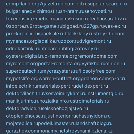
comp-land.org
7gazet.ru
bicom-oil.ru
superiorsearch.ru
bulgarianedvizhimost.ru
sn-hram.ru
senovosti.ru
fexer.ru
snite-mebel.ru
anamvkusno.ru
technosaratov.ru
0sporte.ru
9rota-game.ru
bigbad.ru
227gp.ru
wes-ex.ru
pro-kirpichi.ru
israelsale.ru
black-lady.ru
stroy-db.com
mynances.org
ladalike.ru
zozor.ru
dvigremont.ru
odnokartinki.ru
htccare.ru
blogizotovoy.ru
oysters-digital.ru
o-remonte.org
remontdoma.com
myremont.org
portal-remonta.org
vyitikho.ru
mirjon.ru
superdeutsch.ru
mycrazystars.ru
filosofyfree.com
mypetslife.org
warren-buffett.org
greleon.com
sp-or.ru
infoelectrik.ru
materialexpert.ru
detkiexpert.ru
doktorvilechit.ru
vsesvoimirykami.ru
instrumentgid.ru
manikjurinfo.ru
hozjajkainfo.ru
stroimaterials.ru
doktoradvice.ru
selskoehozjajstvo.ru
otopleniehouse.ru
justinterior.ru
chastnyjdom.ru
mojateplica.ru
podelkimaster.ru
landshaftblog.ru
garazhov.com
monamy.net
stroysnami.kz
lcna.kz