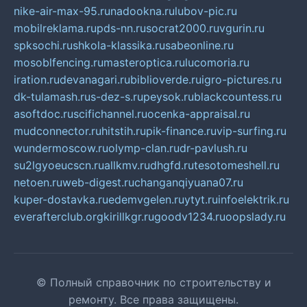
nike-air-max-95.ru
nadookna.ru
lubov-pic.ru
mobilreklama.ru
pds-nn.ru
socrat2000.ru
vgurin.ru
spksochi.ru
shkola-klassika.ru
sabeonline.ru
mosoblfencing.ru
masteroptica.ru
lucomoria.ru
iration.ru
devanagari.ru
biblioverde.ru
igro-pictures.ru
dk-tulamash.ru
s-dez-s.ru
peysok.ru
blackcountess.ru
asoftdoc.ru
scifichannel.ru
ocenka-appraisal.ru
mudconnector.ru
hitstih.ru
pik-finance.ru
vip-surfing.ru
wundermoscow.ru
olymp-clan.ru
dr-pavlush.ru
su2lgyoeucscn.ru
allkmv.ru
dhgfd.ru
tesotomeshell.ru
netoen.ru
web-digest.ru
changanqiyuana07.ru
kuper-dostavka.ru
edemvgelen.ru
ytyt.ru
infoelektrik.ru
everafterclub.org
kirillkgr.ru
goodv1234.ru
oopslady.ru
© Полный справочник по строительству и
ремонту. Все права защищены.