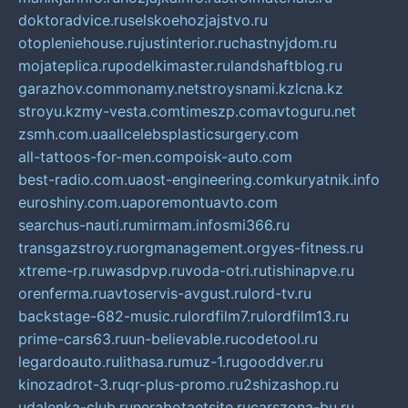
doktoradvice.ru
selskoehozjajstvo.ru
otopleniehouse.ru
justinterior.ru
chastnyjdom.ru
mojateplica.ru
podelkimaster.ru
landshaftblog.ru
garazhov.com
monamy.net
stroysnami.kz
lcna.kz
stroyu.kz
my-vesta.com
timeszp.com
avtoguru.net
zsmh.com.ua
allcelebsplasticsurgery.com
all-tattoos-for-men.com
poisk-auto.com
best-radio.com.ua
ost-engineering.com
kuryatnik.info
euroshiny.com.ua
poremontuavto.com
searchus-nauti.ru
mirmam.info
smi366.ru
transgazstroy.ru
orgmanagement.org
yes-fitness.ru
xtreme-rp.ru
wasdpvp.ru
voda-otri.ru
tishinapve.ru
orenferma.ru
avtoservis-avgust.ru
lord-tv.ru
backstage-682-music.ru
lordfilm7.ru
lordfilm13.ru
prime-cars63.ru
un-believable.ru
codetool.ru
legardoauto.ru
lithasa.ru
muz-1.ru
gooddver.ru
kinozadrot-3.ru
qr-plus-promo.ru
2shizashop.ru
udalenka-club.ru
nerabotaetsite.ru
carszona-bu.ru