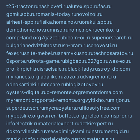
t25-tractor.ru
nashicveti.ru
alutex.spb.ru
fas.ru
gbmk.spb.ru
romania-today.ru
novoizol.ru
airheat-spb.ru
fisika.home.nov.ru
orakul.spb.ru
demo.home.nov.ru
mnso.ru
home.nov.ru
cemko.ru
comp-land.org
7gazet.ru
bicom-oil.ru
superiorsearch.ru
bulgarianedvizhimost.ru
sn-hram.ru
senovosti.ru
fexer.ru
snite-mebel.ru
anamvkusno.ru
technosaratov.ru
0sporte.ru
9rota-game.ru
bigbad.ru
227gp.ru
wes-ex.ru
pro-kirpichi.ru
israelsale.ru
black-lady.ru
stroy-db.com
mynances.org
ladalike.ru
zozor.ru
dvigremont.ru
odnokartinki.ru
htccare.ru
blogizotovoy.ru
oysters-digital.ru
o-remonte.org
remontdoma.com
myremont.org
portal-remonta.org
vyitikho.ru
mirjon.ru
superdeutsch.ru
mycrazystars.ru
filosofyfree.com
mypetslife.org
warren-buffett.org
greleon.com
sp-or.ru
infoelectrik.ru
materialexpert.ru
detkiexpert.ru
doktorvilechit.ru
vsesvoimirykami.ru
instrumentgid.ru
manikjurinfo.ru
hozjajkainfo.ru
stroimaterials.ru