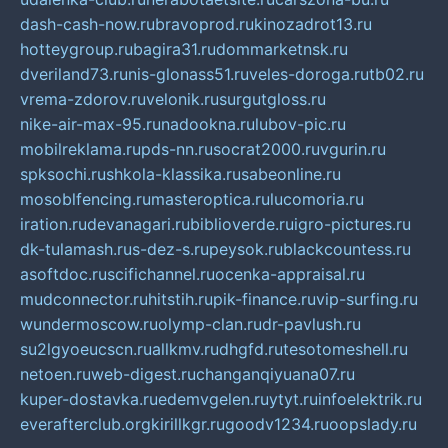
dash-cash-now.ru
bravoprod.ru
kinozadrot13.ru
hotteygroup.ru
bagira31.ru
dommarketnsk.ru
dveriland73.ru
nis-glonass51.ru
veles-doroga.ru
tb02.ru
vrema-zdorov.ru
velonik.ru
surgutgloss.ru
nike-air-max-95.ru
nadookna.ru
lubov-pic.ru
mobilreklama.ru
pds-nn.ru
socrat2000.ru
vgurin.ru
spksochi.ru
shkola-klassika.ru
sabeonline.ru
mosoblfencing.ru
masteroptica.ru
lucomoria.ru
iration.ru
devanagari.ru
biblioverde.ru
igro-pictures.ru
dk-tulamash.ru
s-dez-s.ru
peysok.ru
blackcountess.ru
asoftdoc.ru
scifichannel.ru
ocenka-appraisal.ru
mudconnector.ru
hitstih.ru
pik-finance.ru
vip-surfing.ru
wundermoscow.ru
olymp-clan.ru
dr-pavlush.ru
su2lgyoeucscn.ru
allkmv.ru
dhgfd.ru
tesotomeshell.ru
netoen.ru
web-digest.ru
changanqiyuana07.ru
kuper-dostavka.ru
edemvgelen.ru
ytyt.ru
infoelektrik.ru
everafterclub.org
kirillkgr.ru
goodv1234.ru
oopslady.ru