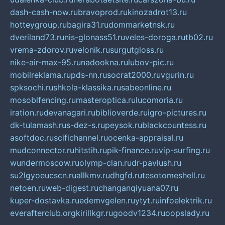
dash-cash-now.ru
bravoprod.ru
kinozadrot13.ru
hotteygroup.ru
bagira31.ru
dommarketnsk.ru
dveriland73.ru
nis-glonass51.ru
veles-doroga.ru
tb02.ru
vrema-zdorov.ru
velonik.ru
surgutgloss.ru
nike-air-max-95.ru
nadookna.ru
lubov-pic.ru
mobilreklama.ru
pds-nn.ru
socrat2000.ru
vgurin.ru
spksochi.ru
shkola-klassika.ru
sabeonline.ru
mosoblfencing.ru
masteroptica.ru
lucomoria.ru
iration.ru
devanagari.ru
biblioverde.ru
igro-pictures.ru
dk-tulamash.ru
s-dez-s.ru
peysok.ru
blackcountess.ru
asoftdoc.ru
scifichannel.ru
ocenka-appraisal.ru
mudconnector.ru
hitstih.ru
pik-finance.ru
vip-surfing.ru
wundermoscow.ru
olymp-clan.ru
dr-pavlush.ru
su2lgyoeucscn.ru
allkmv.ru
dhgfd.ru
tesotomeshell.ru
netoen.ru
web-digest.ru
changanqiyuana07.ru
kuper-dostavka.ru
edemvgelen.ru
ytyt.ru
infoelektrik.ru
everafterclub.org
kirillkgr.ru
goodv1234.ru
oopslady.ru