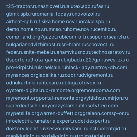
t25-tractor.ru
nashicveti.ru
alutex.spb.ru
fas.ru
gbmk.spb.ru
romania-today.ru
novoizol.ru
airheat-spb.ru
fisika.home.nov.ru
orakul.spb.ru
demo.home.nov.ru
mnso.ru
home.nov.ru
cemko.ru
comp-land.org
7gazet.ru
bicom-oil.ru
superiorsearch.ru
bulgarianedvizhimost.ru
sn-hram.ru
senovosti.ru
fexer.ru
snite-mebel.ru
anamvkusno.ru
technosaratov.ru
0sporte.ru
9rota-game.ru
bigbad.ru
227gp.ru
wes-ex.ru
pro-kirpichi.ru
israelsale.ru
black-lady.ru
stroy-db.com
mynances.org
ladalike.ru
zozor.ru
dvigremont.ru
odnokartinki.ru
htccare.ru
blogizotovoy.ru
oysters-digital.ru
o-remonte.org
remontdoma.com
myremont.org
portal-remonta.org
vyitikho.ru
mirjon.ru
superdeutsch.ru
mycrazystars.ru
filosofyfree.com
mypetslife.org
warren-buffett.org
greleon.com
sp-or.ru
infoelectrik.ru
materialexpert.ru
detkiexpert.ru
doktorvilechit.ru
vsesvoimirykami.ru
instrumentgid.ru
manikjurinfo.ru
hozjajkainfo.ru
stroimaterials.ru