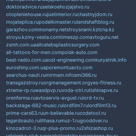
doktoradvice.ru
selskoehozjajstvo.ru
otopleniehouse.ru
justinterior.ru
chastnyjdom.ru
mojateplica.ru
podelkimaster.ru
landshaftblog.ru
garazhov.com
monamy.net
stroysnami.kz
lcna.kz
stroyu.kz
my-vesta.com
timeszp.com
avtoguru.net
zsmh.com.ua
allcelebsplasticsurgery.com
all-tattoos-for-men.com
poisk-auto.com
best-radio.com.ua
ost-engineering.com
kuryatnik.info
euroshiny.com.ua
poremontuavto.com
searchus-nauti.ru
mirmam.info
smi366.ru
transgazstroy.ru
orgmanagement.org
yes-fitness.ru
xtreme-rp.ru
wasdpvp.ru
voda-otri.ru
tishinapve.ru
orenferma.ru
avtoservis-avgust.ru
lord-tv.ru
backstage-682-music.ru
lordfilm7.ru
lordfilm13.ru
prime-cars63.ru
un-believable.ru
codetool.ru
legardoauto.ru
lithasa.ru
muz-1.ru
gooddver.ru
kinozadrot-3.ru
qr-plus-promo.ru
2shizashop.ru
udalenka-club.ru
nerabotaetsite.ru
carszona-bu.ru