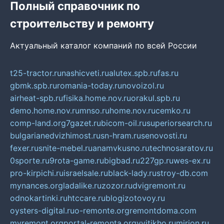
Полный справочник по
строительству и ремонту
Актуальный каталог компаний по всей России
t25-tractor.ru
nashicveti.ru
alutex.spb.ru
fas.ru
gbmk.spb.ru
romania-today.ru
novoizol.ru
airheat-spb.ru
fisika.home.nov.ru
orakul.spb.ru
demo.home.nov.ru
mnso.ru
home.nov.ru
cemko.ru
comp-land.org
7gazet.ru
bicom-oil.ru
superiorsearch.ru
bulgarianedvizhimost.ru
sn-hram.ru
senovosti.ru
fexer.ru
snite-mebel.ru
anamvkusno.ru
technosaratov.ru
0sporte.ru
9rota-game.ru
bigbad.ru
227gp.ru
wes-ex.ru
pro-kirpichi.ru
israelsale.ru
black-lady.ru
stroy-db.com
mynances.org
ladalike.ru
zozor.ru
dvigremont.ru
odnokartinki.ru
htccare.ru
blogizotovoy.ru
oysters-digital.ru
o-remonte.org
remontdoma.com
myremont.org
portal-remonta.org
vyitikho.ru
mirjon.ru