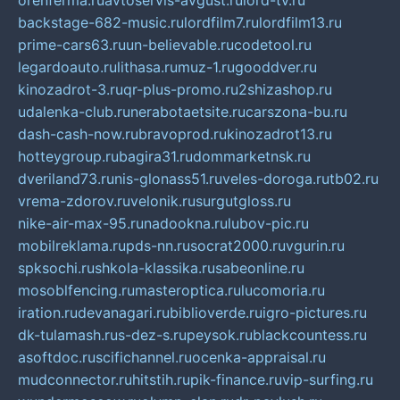
orenferma.ru
avtoservis-avgust.ru
lord-tv.ru
backstage-682-music.ru
lordfilm7.ru
lordfilm13.ru
prime-cars63.ru
un-believable.ru
codetool.ru
legardoauto.ru
lithasa.ru
muz-1.ru
gooddver.ru
kinozadrot-3.ru
qr-plus-promo.ru
2shizashop.ru
udalenka-club.ru
nerabotaetsite.ru
carszona-bu.ru
dash-cash-now.ru
bravoprod.ru
kinozadrot13.ru
hotteygroup.ru
bagira31.ru
dommarketnsk.ru
dveriland73.ru
nis-glonass51.ru
veles-doroga.ru
tb02.ru
vrema-zdorov.ru
velonik.ru
surgutgloss.ru
nike-air-max-95.ru
nadookna.ru
lubov-pic.ru
mobilreklama.ru
pds-nn.ru
socrat2000.ru
vgurin.ru
spksochi.ru
shkola-klassika.ru
sabeonline.ru
mosoblfencing.ru
masteroptica.ru
lucomoria.ru
iration.ru
devanagari.ru
biblioverde.ru
igro-pictures.ru
dk-tulamash.ru
s-dez-s.ru
peysok.ru
blackcountess.ru
asoftdoc.ru
scifichannel.ru
ocenka-appraisal.ru
mudconnector.ru
hitstih.ru
pik-finance.ru
vip-surfing.ru