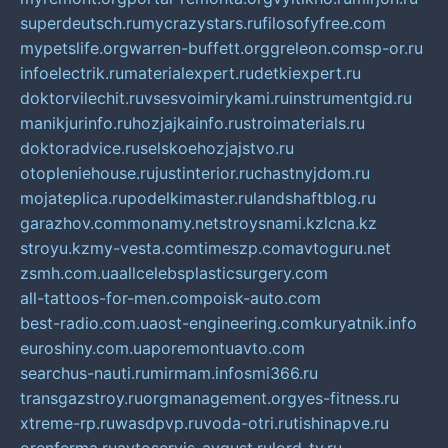
superdeutsch.ru
mycrazystars.ru
filosofyfree.com
mypetslife.org
warren-buffett.org
greleon.com
sp-or.ru
infoelectrik.ru
materialexpert.ru
detkiexpert.ru
doktorvilechit.ru
vsesvoimirykami.ru
instrumentgid.ru
manikjurinfo.ru
hozjajkainfo.ru
stroimaterials.ru
doktoradvice.ru
selskoehozjajstvo.ru
otopleniehouse.ru
justinterior.ru
chastnyjdom.ru
mojateplica.ru
podelkimaster.ru
landshaftblog.ru
garazhov.com
monamy.net
stroysnami.kz
lcna.kz
stroyu.kz
my-vesta.com
timeszp.com
avtoguru.net
zsmh.com.ua
allcelebsplasticsurgery.com
all-tattoos-for-men.com
poisk-auto.com
best-radio.com.ua
ost-engineering.com
kuryatnik.info
euroshiny.com.ua
poremontuavto.com
searchus-nauti.ru
mirmam.info
smi366.ru
transgazstroy.ru
orgmanagement.org
yes-fitness.ru
xtreme-rp.ru
wasdpvp.ru
voda-otri.ru
tishinapve.ru