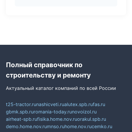
Полный справочник по
строительству и ремонту
Актуальный каталог компаний по всей России
t25-tractor.ru
nashicveti.ru
alutex.spb.ru
fas.ru
gbmk.spb.ru
romania-today.ru
novoizol.ru
airheat-spb.ru
fisika.home.nov.ru
orakul.spb.ru
demo.home.nov.ru
mnso.ru
home.nov.ru
cemko.ru