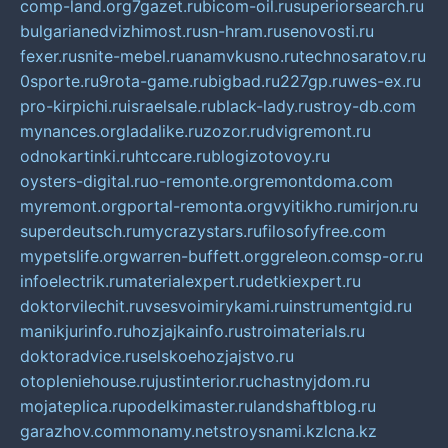
comp-land.org
7gazet.ru
bicom-oil.ru
superiorsearch.ru
bulgarianedvizhimost.ru
sn-hram.ru
senovosti.ru
fexer.ru
snite-mebel.ru
anamvkusno.ru
technosaratov.ru
0sporte.ru
9rota-game.ru
bigbad.ru
227gp.ru
wes-ex.ru
pro-kirpichi.ru
israelsale.ru
black-lady.ru
stroy-db.com
mynances.org
ladalike.ru
zozor.ru
dvigremont.ru
odnokartinki.ru
htccare.ru
blogizotovoy.ru
oysters-digital.ru
o-remonte.org
remontdoma.com
myremont.org
portal-remonta.org
vyitikho.ru
mirjon.ru
superdeutsch.ru
mycrazystars.ru
filosofyfree.com
mypetslife.org
warren-buffett.org
greleon.com
sp-or.ru
infoelectrik.ru
materialexpert.ru
detkiexpert.ru
doktorvilechit.ru
vsesvoimirykami.ru
instrumentgid.ru
manikjurinfo.ru
hozjajkainfo.ru
stroimaterials.ru
doktoradvice.ru
selskoehozjajstvo.ru
otopleniehouse.ru
justinterior.ru
chastnyjdom.ru
mojateplica.ru
podelkimaster.ru
landshaftblog.ru
garazhov.com
monamy.net
stroysnami.kz
lcna.kz