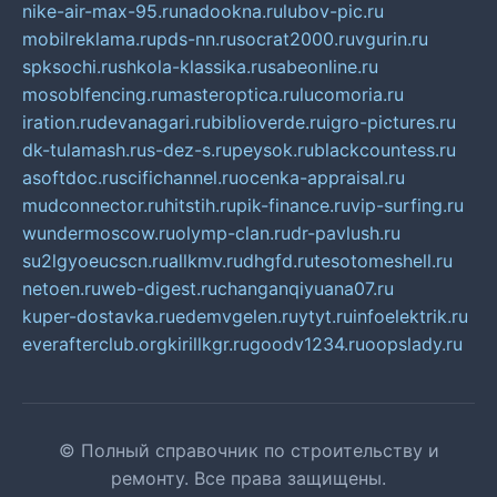
nike-air-max-95.ru
nadookna.ru
lubov-pic.ru
mobilreklama.ru
pds-nn.ru
socrat2000.ru
vgurin.ru
spksochi.ru
shkola-klassika.ru
sabeonline.ru
mosoblfencing.ru
masteroptica.ru
lucomoria.ru
iration.ru
devanagari.ru
biblioverde.ru
igro-pictures.ru
dk-tulamash.ru
s-dez-s.ru
peysok.ru
blackcountess.ru
asoftdoc.ru
scifichannel.ru
ocenka-appraisal.ru
mudconnector.ru
hitstih.ru
pik-finance.ru
vip-surfing.ru
wundermoscow.ru
olymp-clan.ru
dr-pavlush.ru
su2lgyoeucscn.ru
allkmv.ru
dhgfd.ru
tesotomeshell.ru
netoen.ru
web-digest.ru
changanqiyuana07.ru
kuper-dostavka.ru
edemvgelen.ru
ytyt.ru
infoelektrik.ru
everafterclub.org
kirillkgr.ru
goodv1234.ru
oopslady.ru
© Полный справочник по строительству и
ремонту. Все права защищены.