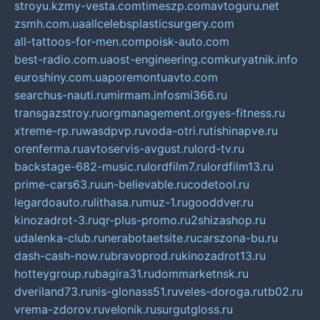
stroyu.kz
my-vesta.com
timeszp.com
avtoguru.net
zsmh.com.ua
allcelebsplasticsurgery.com
all-tattoos-for-men.com
poisk-auto.com
best-radio.com.ua
ost-engineering.com
kuryatnik.info
euroshiny.com.ua
poremontuavto.com
searchus-nauti.ru
mirmam.info
smi366.ru
transgazstroy.ru
orgmanagement.org
yes-fitness.ru
xtreme-rp.ru
wasdpvp.ru
voda-otri.ru
tishinapve.ru
orenferma.ru
avtoservis-avgust.ru
lord-tv.ru
backstage-682-music.ru
lordfilm7.ru
lordfilm13.ru
prime-cars63.ru
un-believable.ru
codetool.ru
legardoauto.ru
lithasa.ru
muz-1.ru
gooddver.ru
kinozadrot-3.ru
qr-plus-promo.ru
2shizashop.ru
udalenka-club.ru
nerabotaetsite.ru
carszona-bu.ru
dash-cash-now.ru
bravoprod.ru
kinozadrot13.ru
hotteygroup.ru
bagira31.ru
dommarketnsk.ru
dveriland73.ru
nis-glonass51.ru
veles-doroga.ru
tb02.ru
vrema-zdorov.ru
velonik.ru
surgutgloss.ru