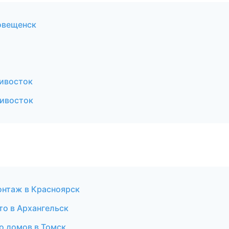
овещенск
ивосток
ивосток
онтаж в Красноярск
то в Архангельск
о домов в Томск