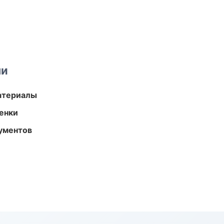
ми
атериалы
енки
ументов