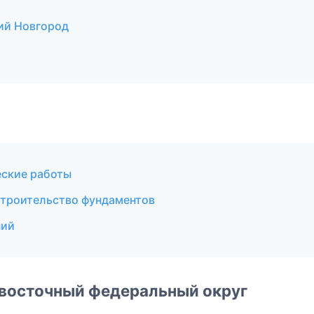
ий Новгород
еские работы
троительство фундаментов
ний
евосточный федеральный округ